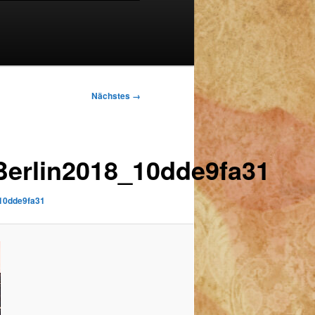
Nächstes →
erlin2018_10dde9fa31
10dde9fa31