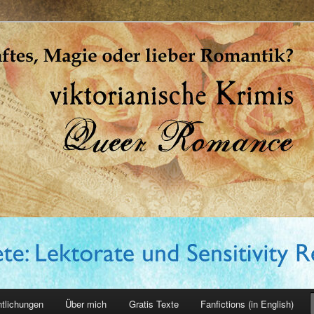
erin
ntlichungen
Über mich
Gratis Texte
Fanfictions (in English)