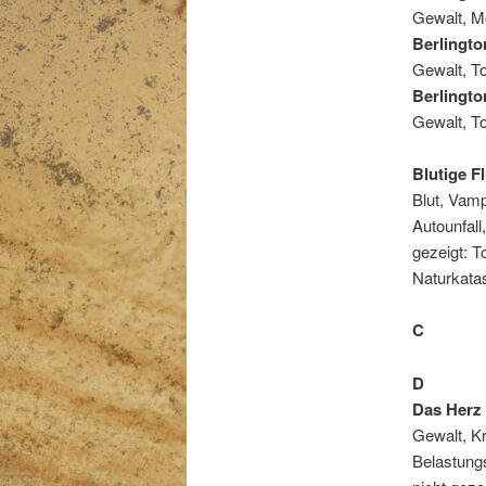
Gewalt, Mo
Berlingto
Gewalt, To
Berlingto
Gewalt, To
Blutige F
Blut, Vam
Autounfall
gezeigt: T
Naturkatas
C
D
Das Herz 
Gewalt, Kr
Belastungs