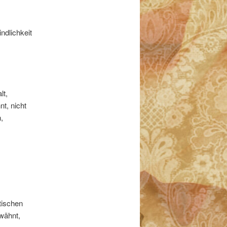
ndlichkeit
lt,
nt, nicht
,
tischen
rwähnt,