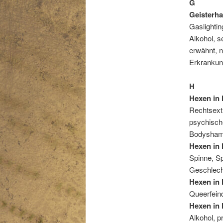
G
Geisterha
Gaslightin
Alkohol, s
erwähnt, n
Erkrankung
H
Hexen in 
Rechtsext
psychisch
Bodyshami
Hexen in 
Spinne, Sp
Geschlecht
Hexen in
Queerfeind
Hexen in
Alkohol, 