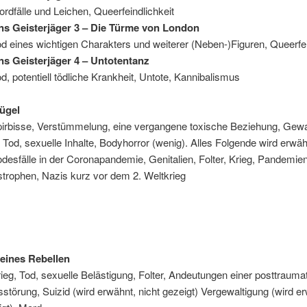
rdfälle und Leichen, Queerfeindlichkeit
ns Geisterjäger 3 – Die Türme von London
d eines wichtigen Charakters und weiterer (Neben-)Figuren, Queerfei
ns Geisterjäger 4 – Untotentanz
d, potentiell tödliche Krankheit, Untote, Kannibalismus
lügel
pirbisse, Verstümmelung, eine vergangene toxische Beziehung, Gewa
, Tod, sexuelle Inhalte, Bodyhorror (wenig). Alles Folgende wird erwäh
odesfälle in der Coronapandemie, Genitalien, Folter, Krieg, Pandemien
trophen, Nazis kurz vor dem 2. Weltkrieg
eines Rebellen
ieg, Tod, sexuelle Belästigung, Folter, Andeutungen einer posttrauma
störung, Suizid (wird erwähnt, nicht gezeigt) Vergewaltigung (wird e