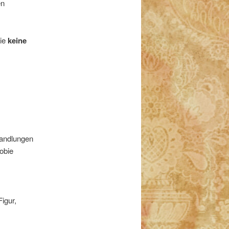
en
die
keine
Handlungen
obie
igur,