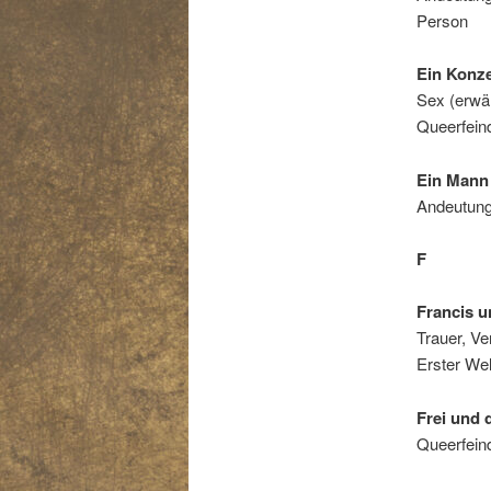
Person
Ein Konze
Sex (erwäh
Queerfeind
Ein Mann
Andeutung
F
Francis u
Trauer, Ve
Erster Wel
Frei und
Queerfeind