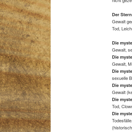
nicht geze
Der Stern
Gewalt ge
Tod, Leic
Die myste
Gewalt, se
Die myste
Gewalt, Mo
Die myste
sexuelle B
Die myste
Gewalt (ke
Die myste
Tod, Clown
Die myste
Todesfäll
(historisc