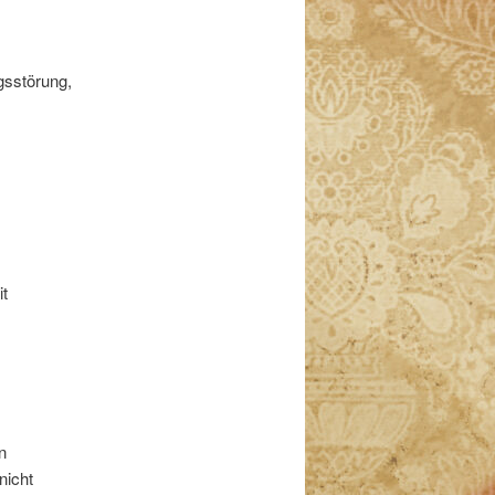
gsstörung,
it
n
nicht