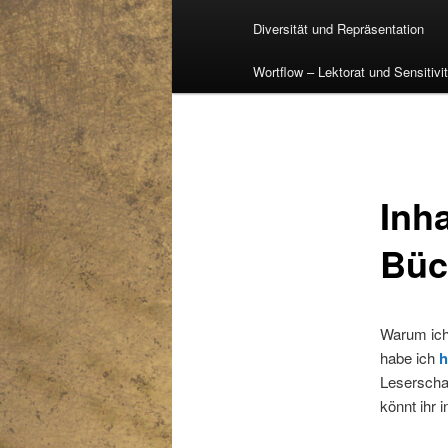
Diversität und Repräsentation
Wortflow – Lektorat und Sensitivi
Inh
Büc
Warum ich
habe ich
h
Leserscha
könnt ihr 