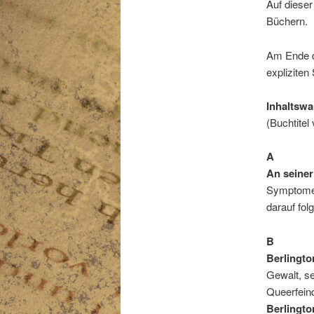
Auf dieser
Büchern.
Am Ende de
expliziten
Inhaltsw
(Buchtitel
A
An seiner
Symptome 
darauf fo
B
Berlingto
Gewalt, se
Queerfeind
Berlingto