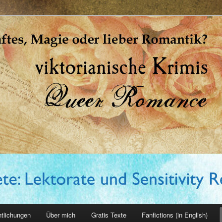
erin
ntlichungen
Über mich
Gratis Texte
Fanfictions (in English)