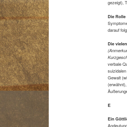
gezeigt), 
Die Rolle
Symptome 
darauf fo
Die viele
(Anmerkung
Kurzgeschi
verbale Qu
suizidalen
Gewalt (wi
(erwähnt),
Äußerunge
E
Ein Göttl
Andeutung