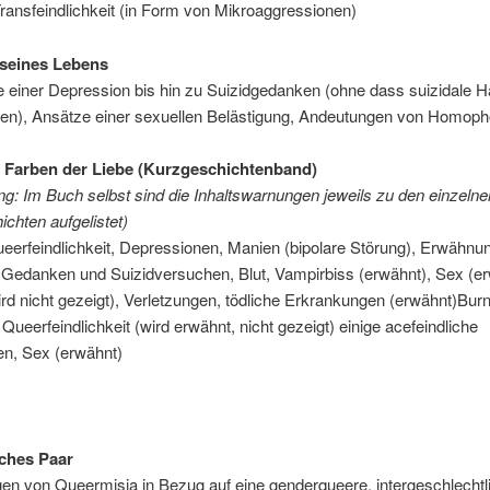
Transfeindlichkeit (in Form von Mikroaggressionen)
 seines Lebens
einer Depression bis hin zu Suizidgedanken (ohne dass suizidale 
lgen), Ansätze einer sexuellen Belästigung, Andeutungen von Homoph
n Farben der Liebe (Kurzgeschichtenband)
: Im Buch selbst sind die Inhaltswarnungen jeweils zu den einzelne
chten aufgelistet)
eerfeindlichkeit, Depressionen, Manien (bipolare Störung), Erwähnu
 Gedanken und Suizidversuchen, Blut, Vampirbiss (erwähnt), Sex (e
rd nicht gezeigt), Verletzungen, tödliche Erkrankungen (erwähnt)Bur
 Queerfeindlichkeit (wird erwähnt, nicht gezeigt) einige acefeindliche
n, Sex (erwähnt)
iches Paar
en von Queermisia in Bezug auf eine genderqueere, intergeschlechtl