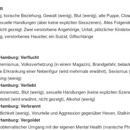
ft
g, toxische Beziehung, Gewalt (wenig), Blut (wenig), alte Puppe, Clo
exuelle Handlungen (aber keine expliziten Sexszenen). Alles Folgend
icht gezeigt: Zwei verstorbene Angehörige, Unfall, plötzlicher Kindstod
, verstorbenes Haustier, ein Suizid, Giftschlange
Hamburg: Verflucht
remismus, Volksverhetzung (in einem Magazin), Brandgefahr, belas
e Erkrankung einer Nebenfigur (wird mehrmals erwähnt), Sexismus 
ng (wenig)
Hamburg: Verliebt
innennetz, Blut (wenig), sexuelle Handlungen (keine expliziten Szen
steil (wird erwähnt, nicht gezeigt), Alkohol (wenig)
 Hamburg: Verbrannt
lichkeit (wenig), Vorurteile und Aggression gegenüber Hexen, Stalki
 Hamburg: Vergoldet
problematischer Umgang mit der eigenen Mental Health (manische Ph