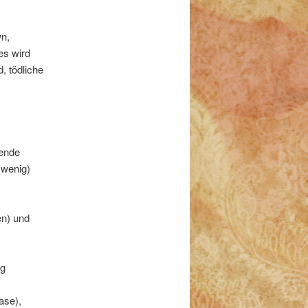
wn,
es wird
, tödliche
tende
(wenig)
en) und
ng
ase),