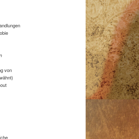
Handlungen
obie
n
ng von
rwähnt)
nout
iche