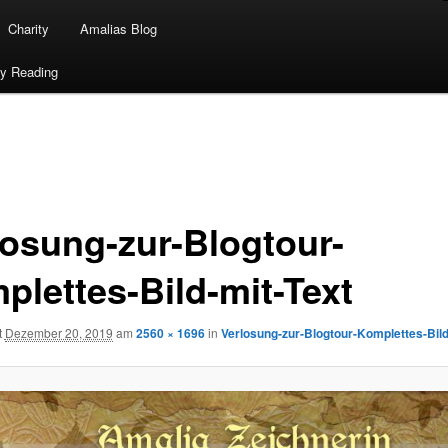
Charity
Amalias Blog
ty Reading
losung-zur-Blogtour-
plettes-Bild-mit-Text
t
Dezember 20, 2019
am
2560 × 1696
in
Verlosung-zur-Blogtour-Komplettes-Bild