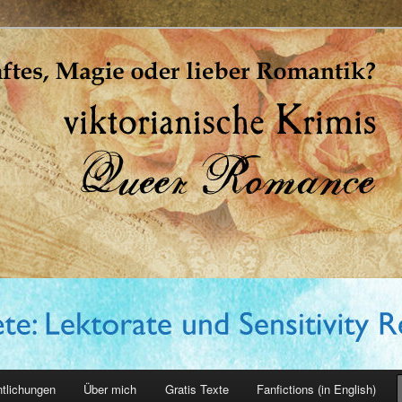
erin
ntlichungen
Über mich
Gratis Texte
Fanfictions (in English)