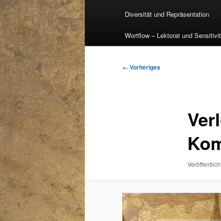
Diversität und Repräsentation
Wortflow – Lektorat und Sensitivi
Bilder-
← Vorheriges
Navigation
Ver
Kom
Veröffentlich