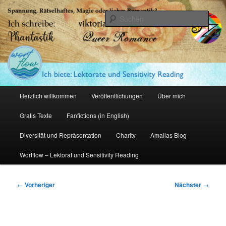
Zum
primären
Such
Inhalt
springen
Amalia Zeichnerin
Hauptmenü
Herzlich willkommen
Veröffentlichungen
Über mich
Gratis Texte
Fanfictions (in English)
Diversität und Repräsentation
Charity
Amalias Blog
Wortflow – Lektorat und Sensitivity Reading
Beitragsnavigation
←
Vorheriger
Nächster
→