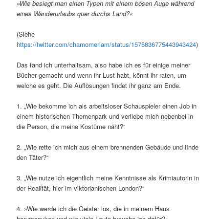
»Wie besiegt man einen Typen mit einem bösen Auge während
eines Wanderurlaubs quer durchs Land?«
(Siehe
https://twitter.com/chamomeriam/status/1575836775443943424
)
Das fand ich unterhaltsam, also habe ich es für einige meiner
Bücher gemacht und wenn ihr Lust habt, könnt ihr raten, um
welche es geht. Die Auflösungen findet ihr ganz am Ende.
1. „Wie bekomme ich als arbeitsloser Schauspieler einen Job in
einem historischen Themenpark und verliebe mich nebenbei in
die Person, die meine Kostüme näht?“
2. „Wie rette ich mich aus einem brennenden Gebäude und finde
den Täter?“
3. „Wie nutze ich eigentlich meine Kenntnisse als Krimiautorin in
der Realität, hier im viktorianischen London?“
4. »Wie werde ich die Geister los, die in meinem Haus
herumspuken und wie viele Leute brauche ich dafür?«