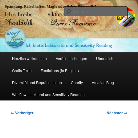
Zum
primären
Such
Inhalt
springen
Amalia Zeichnerin
Hauptmenü
Herzlich willkommen
Veröffentlichungen
Über mich
Gratis Texte
Fanfictions (in English)
Diversität und Repräsentation
Charity
Amalias Blog
Wortflow – Lektorat und Sensitivity Reading
Beitragsnavigation
←
Vorheriger
Nächster
→