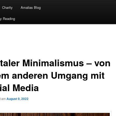
Charity
Amalias Blog
ty Reading
italer Minimalismus – von
em anderen Umgang mit
ial Media
ht am
August 9, 2022