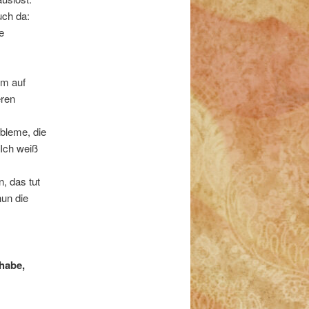
uch da:
e
em auf
eren
obleme, die
Ich weiß
, das tut
nun die
 habe,