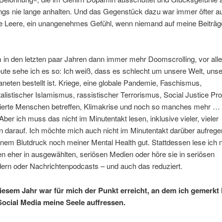
ings nie lange anhalten. Und das Gegenstück dazu war immer öfter a
re Leere, ein unangenehmes Gefühl, wenn niemand auf meine Beiträg
 in den letzten paar Jahren dann immer mehr Doomscrolling, vor all
eute sehe ich es so: Ich weiß, dass es schlecht um unsere Welt, uns
neten bestellt ist. Kriege, eine globale Pandemie, Faschismus,
listischer Islamismus, rassistischer Terrorismus, Social Justice Pr
sierte Menschen betreffen, Klimakrise und noch so manches mehr … 
 Aber ich muss das nicht im Minutentakt lesen, inklusive vieler, vieler
 darauf. Ich möchte mich auch nicht im Minutentakt darüber aufregen
em Blutdruck noch meiner Mental Health gut. Stattdessen lese ich 
n eher in ausgewählten, seriösen Medien oder höre sie in seriösen
ern oder Nachrichtenpodcasts – und auch das reduziert.
iesem Jahr war für mich der Punkt erreicht, an dem ich gemerkt
Social Media meine Seele auffressen.