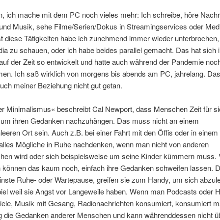
, ich mache mit dem PC noch vieles mehr: Ich schreibe, höre Nachr
und Musik, sehe Filme/Serien/Dokus in Streamingservices oder Med
t diese Tätigkeiten habe ich zunehmend immer wieder unterbrochen, 
ia zu schauen, oder ich habe beides parallel gemacht. Das hat sich
uf der Zeit so entwickelt und hatte auch während der Pandemie noch
n. Ich saß wirklich von morgens bis abends am PC, jahrelang. Das
uch meiner Beziehung nicht gut getan.
ler Minimalismus« beschreibt Cal Newport, dass Menschen Zeit für sic
 um ihren Gedanken nachzuhängen. Das muss nicht an einem
eren Ort sein. Auch z.B. bei einer Fahrt mit den Öffis oder in eine
alles Mögliche in Ruhe nachdenken, wenn man nicht von anderen
hen wird oder sich beispielsweise um seine Kinder kümmern muss. 
können das kaum noch, einfach ihre Gedanken schweifen lassen. D
einste Ruhe- oder Wartepause, greifen sie zum Handy, um sich abzul
iel weil sie Angst vor Langeweile haben. Wenn man Podcasts oder 
iele, Musik mit Gesang, Radionachrichten konsumiert, konsumiert m
tig die Gedanken anderer Menschen und kann währenddessen nicht ü