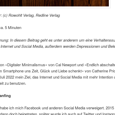
 (c) Rowohlt Verlag, Redline Verlag
ca. 5 Minuten
nung: In diesem Beitrag geht es unter anderem um eine Verhaltenssu
 Internet und Social Media, außerdem werden Depressionen und Bel
 von »Digitaler Minimalismus« von Cal Newport und »Endlich abschal
 Smartphone uns Zeit, Glück und Liebe schenkt« von Catherine Price
Juli 2022 mein Ziel, das Internet und Social Media mit mehr Intention
it zu benutzen.
 anfing
habe ich mich Facebook und anderen Social Media verweigert. 2015 
ann doch beigetreten, später wurde ich auch auf Twitter und Instagr