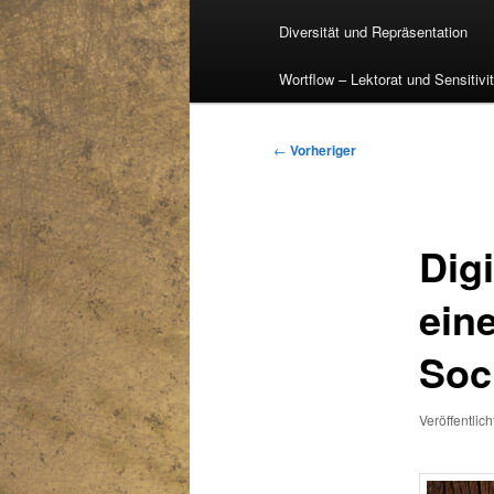
Diversität und Repräsentation
Wortflow – Lektorat und Sensitivi
Beitragsnavigation
←
Vorheriger
Dig
ein
Soc
Veröffentlic