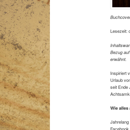
Buchcover:
Lesezeit: 
Inhaltswar
Bezug auf
erwähnt.
Inspiriert
Urlaub vom
seit Ende 
Achtsamke
Wie alles
Jahrelang 
Facebook d