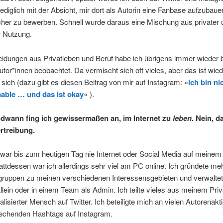
ediglich mit der Absicht, mir dort als Autorin eine Fanbase aufzubau
her zu bewerben. Schnell wurde daraus eine Mischung aus privater 
r Nutzung.
idungen aus Privatleben und Beruf habe ich übrigens immer wieder 
tor*innen beobachtet. Da vermischt sich oft vieles, aber das ist wie
sich (dazu gibt es diesen Beitrag von mir auf Instagram: »
Ich bin ni
able … und das ist okay
« ).
dwann fing ich gewissermaßen an,
im Internet
zu
leben
.
Nein, d
rtreibung.
zwar bis zum heutigen Tag nie Internet oder Social Media auf meine
attdessen war ich allerdings sehr viel am PC online. Ich gründete me
ruppen zu meinen verschiedenen Interessensgebieten und verwaltet
lein oder in einem Team als Admin. Ich teilte vieles aus meinem Priv
alisierter Mensch auf Twitter. Ich beteiligte mich an vielen Autorenak
rechenden Hashtags auf Instagram.