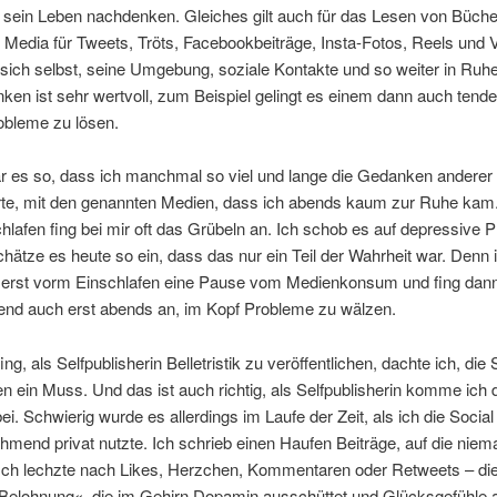
 sein Leben nachdenken. Gleiches gilt auch für das Lesen von Büche
 Media für Tweets, Tröts, Facebookbeiträge, Insta-Fotos, Reels und V
sich selbst, seine Umgebung, soziale Kontakte und so weiter in Ruh
en ist sehr wertvoll, zum Beispiel gelingt es einem dann auch tenden
obleme zu lösen.
ar es so, dass ich manchmal so viel und lange die Gedanken anderer
te, mit den genannten Medien, dass ich abends kaum zur Ruhe kam.
lafen fing bei mir oft das Grübeln an. Ich schob es auf depressive 
chätze es heute so ein, dass das nur ein Teil der Wahrheit war. Denn 
g erst vorm Einschlafen eine Pause vom Medienkonsum und fing dan
end auch erst abends an, im Kopf Probleme zu wälzen.
ing, als Selfpublisherin Belletristik zu veröffentlichen, dachte ich, die 
n ein Muss. Und das ist auch richtig, als Selfpublisherin komme ich 
i. Schwierig wurde es allerdings im Laufe der Zeit, als ich die Socia
mend privat nutzte. Ich schrieb einen Haufen Beiträge, auf die niem
 Ich lechzte nach Likes, Herzchen, Kommentaren oder Retweets – die
»Belohnung«, die im Gehirn Dopamin ausschüttet und Glücksgefühle a