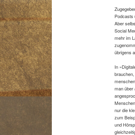
Zugegeben
Podcasts 
Aber selbs
Social Med
mehr im La
zugenomme
übrigens a
In »Digita
brauchen,
menschenle
man über 
angesproc
Menschen 
nur die kl
zum Beisp
und Hörsp
gleichzei