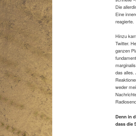
Die allerd
Eine inne
reagierte.
Hinzu kam
Twitter. H
ganzen Pla
fundamenta
marginali
das alles.
Reaktionen
weder mein
Nachrichte
Radiosend
Denn in d
dass die 