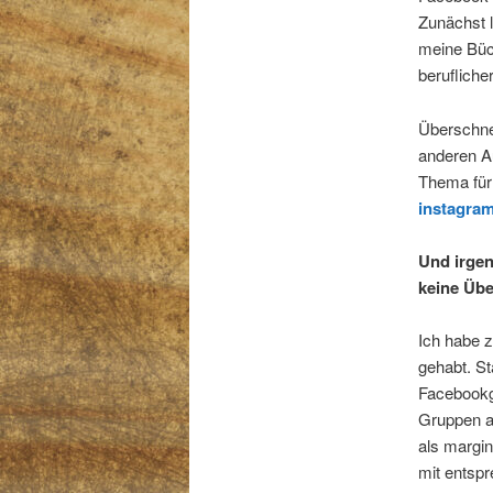
Zunächst l
meine Büc
berufliche
Überschne
anderen Au
Thema für 
instagram
Und i
rgen
keine Übe
Ich habe 
gehabt. St
Facebookg
Gruppen al
als margin
mit entsp