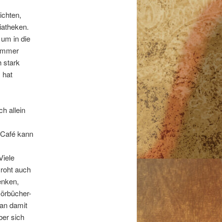
ichten,
iatheken.
um in die
 immer
 stark
 hat
h allein
m Café kann
Viele
roht auch
enken,
Hörbücher-
an damit
ber sich