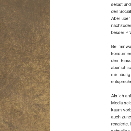
selbst und
den Social
Aber über 
nachzudenk
besser Pr
Bei mir w
konsumier
dem Einsch
aber ich s
mir häufi
entsprech
Als ich anf
Media seie
kaum vorbe
auch zuneh
reagierte.
schnelle 