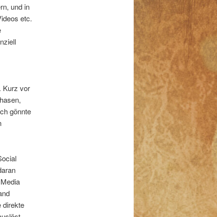
rn, und in
ideos etc.
e
ziell
 Kurz vor
Phasen,
ich gönnte
n
Social
daran
l Media
and
 direkte
uslöst.