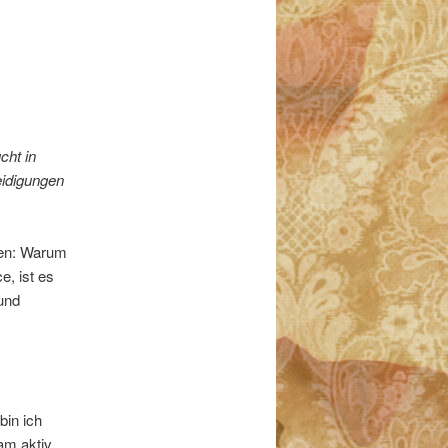
cht in
eidigungen
ten: Warum
, ist es
 und
bin ich
am aktiv.