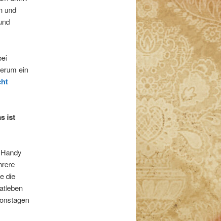
en und
und
bei
derum ein
cht
as ist
m Handy
hrere
e die
atleben
tionstagen