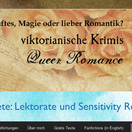
erin
ntlichungen
Über mich
Gratis Texte
Fanfictions (in English)