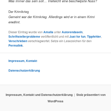
Was immer das sein soll… Vielleicht eine beschwipste Nuss?
Der Krimikrieg
Gemeint war der Krimkrieg. Allerdings wird er in einem Krimi
erwähnt.
Dieser Eintrag wurde von
Amalia
unter
Autorendasein
,
Schriftstellerprobleme
veröffentlicht und mit
Just for fun
,
Tippfehler
,
Verschrieben
verschlagwortet. Setze ein Lesezeichen für den
Permalink
.
Impressum, Kontakt
Datenschutzerklärung
Impressum, Kontakt und Datenschutzerklärung
Stolz präsentiert von
WordPress