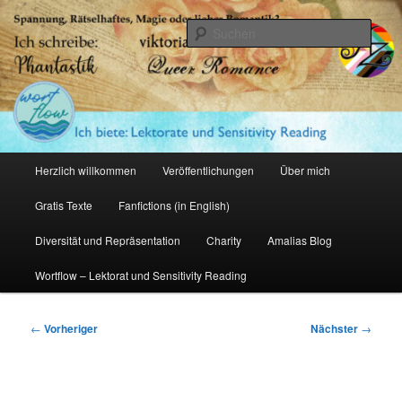
Zum
primären
Such
Inhalt
springen
Amalia Zeichnerin
Hauptmenü
Herzlich willkommen
Veröffentlichungen
Über mich
Gratis Texte
Fanfictions (in English)
Diversität und Repräsentation
Charity
Amalias Blog
Wortflow – Lektorat und Sensitivity Reading
Beitragsnavigation
←
Vorheriger
Nächster
→