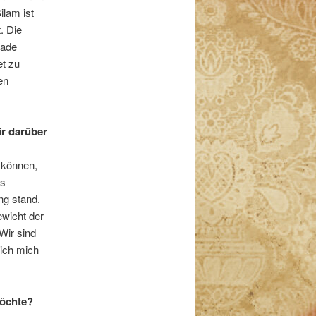
ilam ist
. Die
rade
et zu
en
ir darüber
 können,
es
ng stand.
ewicht der
Wir sind
 ich mich
möchte?