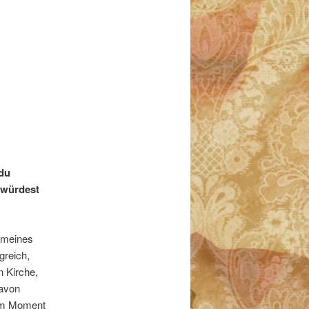
 du
 würdest
l meines
greich,
n Kirche,
davon
t im Moment