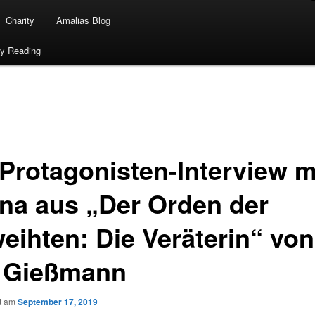
Charity
Amalias Blog
ty Reading
 Protagonisten-Interview m
ana aus „Der Orden der
eihten: Die Veräterin“ von
 Gießmann
ht am
September 17, 2019