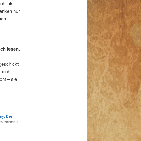
ohl als
denken nur
nen
ch lesen.
geschickt
t noch
cht – sie
asy
,
Der
ezeichen für