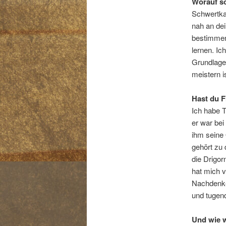
Worauf s
Schwertkam
nah an de
bestimmen
lernen. Ic
Grundlage 
meistern i
Hast du F
Ich habe T
er war bei
ihm seine
gehört zu
die Drigor
hat mich v
Nachdenken
und tugend
Und wie w