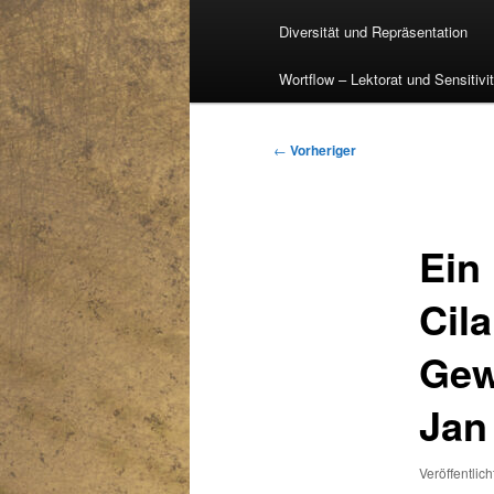
Diversität und Repräsentation
Wortflow – Lektorat und Sensitivi
Beitragsnavigation
←
Vorheriger
Ein
Cil
Gew
Jan
Veröffentlic