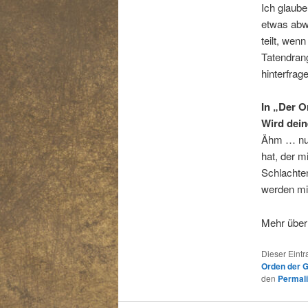
Ich glaube
etwas abwe
teilt, wen
Tatendrang
hinterfrag
In „Der O
Wird dei
Ähm … nun,
hat, der m
Schlachten
werden mi
Mehr über 
Dieser Eint
Orden der 
den
Permal