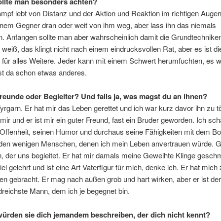
ollte man besonders achten?
pf lebt von Distanz und der Aktion und Reaktion im richtigen Augenb
inem Gegner dran oder weit von ihm weg, aber lass ihn das niemals
. Anfangen sollte man aber wahrscheinlich damit die Grundtechnike
h weiß, das klingt nicht nach einem eindrucksvollen Rat, aber es ist di
für alles Weitere. Jeder kann mit einem Schwert herumfuchten, es wi
st da schon etwas anderes.
reunde oder Begleiter? Und falls ja, was magst du an ihnen?
yrgarn. Er hat mir das Leben gerettet und ich war kurz davor ihn zu t
 mir und er ist mir ein guter Freund, fast ein Bruder geworden. Ich sc
 Offenheit, seinen Humor und durchaus seine Fähigkeiten mit dem Bo
 den wenigen Menschen, denen ich mein Leben anvertrauen würde. 
n, der uns begleitet. Er hat mir damals meine Geweihte Klinge geschm
iel gelehrt und ist eine Art Vaterfigur für mich, denke ich. Er hat mic
 gebracht. Er mag nach außen grob und hart wirken, aber er ist der
reichste Mann, dem ich je begegnet bin.
ürden sie dich jemandem beschreiben, der dich nicht kennt?