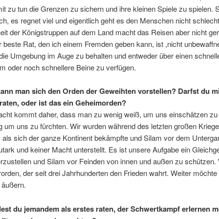
t zu tun die Grenzen zu sichern und ihre kleinen Spiele zu spielen. S
ich, es regnet viel und eigentlich geht es den Menschen nicht schlecht
it der Königstruppen auf dem Land macht das Reisen aber nicht ge
r beste Rat, den ich einem Fremden geben kann, ist ,nicht unbewaffn
ie Umgebung im Auge zu behalten und entweder über einen schnell
m oder noch schnellere Beine zu verfügen.
ann man sich den Orden der Geweihten vorstellen? Darfst du m
raten, oder ist das ein Geheimorden?
cht kommt daher, dass man zu wenig weiß, um uns einschätzen zu
g um uns zu fürchten. Wir wurden während des letzten großen Krieg
, als sich der ganze Kontinent bekämpfte und Silam vor dem Unterga
utark und keiner Macht unterstellt. Es ist unsere Aufgabe ein Gleichg
rzustellen und Silam vor Feinden von innen und außen zu schützen. 
rorden, der seit drei Jahrhunderten den Frieden wahrt. Weiter möchte
 äußern.
st du jemandem als erstes raten, der Schwertkampf erlernen 