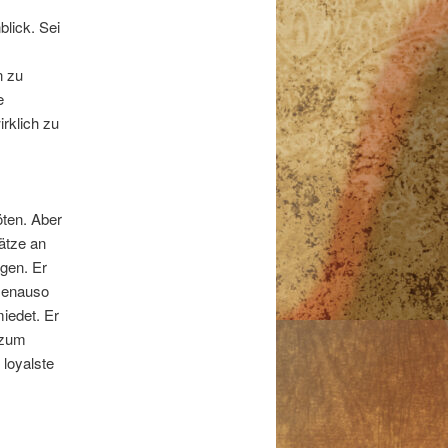
lick. Sei
n zu
e
rklich zu
öten. Aber
hätze an
gen. Er
Genauso
iedet. Er
h zum
 loyalste