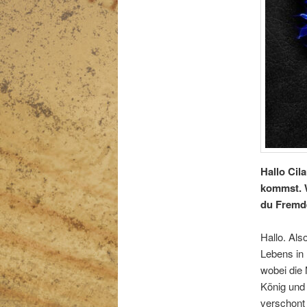
Hallo Cil
kommst. W
du Fremde
Hallo. Als
Lebens in 
wobei die 
König und 
verschont 