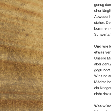
genug dami
eher längl
Abwesenhe
sicher. De
kommen, d
Schwertar
Und wie k
etwas ver
Unsere Ma
aber genu
gegründet
Wir sind a
Mächte he
ein Kriege
nicht dazu
Was würde