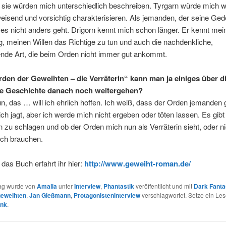
 sie würden mich unterschiedlich beschreiben. Tyrgarn würde mich w
isend und vorsichtig charakterisieren. Als jemanden, der seine Ge
n es nicht anders geht. Drigorn kennt mich schon länger. Er kennt mei
, meinen Willen das Richtige zu tun und auch die nachdenkliche,
ende Art, die beim Orden nicht immer gut ankommt.
rden der Geweihten – die Verräterin“ kann man ja einiges über di
ne Geschichte danach noch weitergehen?
 das … will ich ehrlich hoffen. Ich weiß, dass der Orden jemanden 
ich jagt, aber ich werde mich nicht ergeben oder töten lassen. Es gib
 zu schlagen und ob der Orden mich nun als Verräterin sieht, oder ni
ch brauchen.
das Buch erfahrt ihr hier:
http://www.geweiht-roman.de/
rag wurde von
Amalia
unter
Interview
,
Phantastik
veröffentlicht und mit
Dark Fant
Geweihten
,
Jan Gießmann
,
Protagonisteninterview
verschlagwortet. Setze ein Les
ink
.