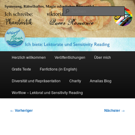
Zum
primären
Such
Inhalt
springen
Amalia Zeichnerin
Hauptmenü
Herzlich willkommen
Veröffentlichungen
Über mich
Gratis Texte
Fanfictions (in English)
Diversität und Repräsentation
Charity
Amalias Blog
Wortflow – Lektorat und Sensitivity Reading
Beitragsnavigation
←
Vorheriger
Nächster
→