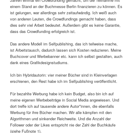
Jahren einmal ein Crowdfunding gemacht, um die Teilnahme mit
einem Stand an der Buchmesse Berlin finanzieren zu können. Es
ist gelungen, war allerdings sehr zeitaufwändig. Ich weiß auch
von anderen Leuten, die Crowdfundings gemacht haben, dass
dies sehr viel Arbeit bedeutet. Außerdem gibt es keine Garantie,
dass das Crowdfunding erfolgreich ist.
Das andere Modell im Selfpublishing, das ich teilweise mache,
ist Arbeitstausch, dadurch lassen sich Kosten reduzieren. Meine
Buchcover und Werbebanner etc. kann ich selbst gestalten, auch
dank eines Grafikdesignstudiums.
Ich bin Hybridautorin: vier meiner Bücher sind in Kleinverlagen
erschienen, den Rest habe ich im Selfpublishing veröffentlicht.
Für bezahlte Werbung habe ich kein Budget, also bin ich auf
meine eigenen Werbebeiträge in Social Media angewiesen. Und
dort treffe ich auf tausende andere Autor*innen, die ebenfalls
Werbung für ihre Bücher machen. Wir alle kämpfen mit den
Algorithmen und sinkender Reichweite. Und die Anzahl der
Follower oder der Likes entspricht nie der Zahl der Buchkäufe
(siehe Fußnote 1).