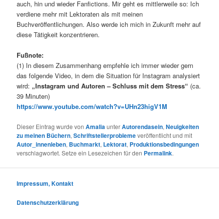
auch, hin und wieder Fanfictions. Mir geht es mittlerweile so: Ich
verdiene mehr mit Lektoraten als mit meinen
Buchveröffentlichungen. Also werde ich mich in Zukunft mehr auf
diese Tätigkeit konzentrieren.
Fußnote:
(1) In diesem Zusammenhang empfehle ich immer wieder gern
das folgende Video, in dem die Situation für Instagram analysiert
wird:
„Instagram und Autoren – Schluss mit dem Stress“
(ca.
39 Minuten)
https://www.youtube.com/watch?v=UHn23higV1M
Dieser Eintrag wurde von
Amalia
unter
Autorendasein
,
Neuigkeiten
zu meinen Büchern
,
Schriftstellerprobleme
veröffentlicht und mit
Autor_innenleben
,
Buchmarkt
,
Lektorat
,
Produktionsbedingungen
verschlagwortet. Setze ein Lesezeichen für den
Permalink
.
Impressum, Kontakt
Datenschutzerklärung