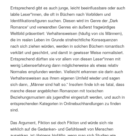
Entsprechend gibt es auch junge, leicht beeinflussbare oder auch
labile Leser*innen, die oft in Büchern nach Vorbildern und
Identifikationsfiguren suchen. Diesen wird im Genre der „Dark
Romance” und verwandten Genres ein äußerst fragwürdiges
Weltbild präsentiert: Verhaltensweisen (häufig von cis Männern),
die im realen Leben im Grunde strafrechtliche Konsequenzen
nach sich ziehen würden, werden in solchen Büchern romantisch
verklärt und geschönt, und damit in gewisser Weise normalisiert.
Entsprechend dürften sie vor allem von diesen Leser*innen mit
wenig Lebenserfahrung dann möglicherweise als etwas relativ
Normales empfunden werden. Vielleicht erkennen sie darin auch
Verhaltensweisen aus ihrem eigenen Umfeld wieder und sagen
sich dann, „Männer sind halt so.” Insofern finde ich es fatal, dass
manche dieser angeblichen Romanzen mit toxischen
Beziehungsmustern als jugendfrei eingestuft werden, und auch in
entsprechenden Kategorien in Onlinebuchhandlungen zu finden
sind.
Das Argument, Fiktion sei doch Fiktion und würde sich nie
wirklich auf die Gedanken- und Gefühlswelt von Menschen
auswirken, ist übrigens hinfällig, wenn man sich Studien wie