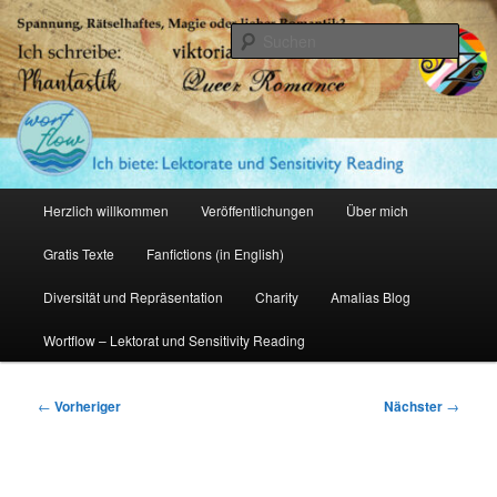
Zum
primären
Such
Inhalt
springen
Amalia Zeichnerin
Hauptmenü
Herzlich willkommen
Veröffentlichungen
Über mich
Gratis Texte
Fanfictions (in English)
Diversität und Repräsentation
Charity
Amalias Blog
Wortflow – Lektorat und Sensitivity Reading
Beitragsnavigation
←
Vorheriger
Nächster
→