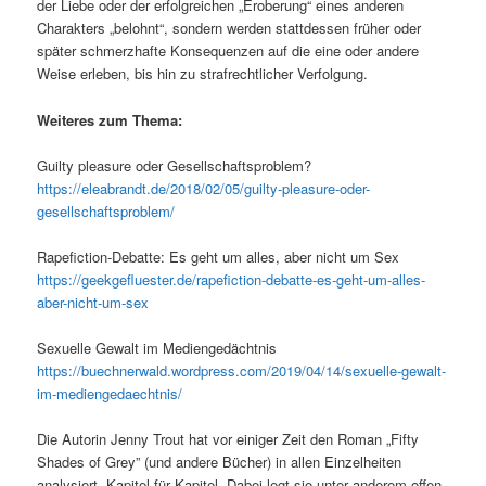
der Liebe oder der erfolgreichen „Eroberung“ eines anderen
Charakters „belohnt“, sondern werden stattdessen früher oder
später schmerzhafte Konsequenzen auf die eine oder andere
Weise erleben, bis hin zu strafrechtlicher Verfolgung.
Weiteres zum Thema:
Guilty pleasure oder Gesellschaftsproblem?
https://eleabrandt.de/2018/02/05/guilty-pleasure-oder-
gesellschaftsproblem/
Rapefiction-Debatte: Es geht um alles, aber nicht um Sex
https://geekgefluester.de/rapefiction-debatte-es-geht-um-alles-
aber-nicht-um-sex
Sexuelle Gewalt im Mediengedächtnis
https://buechnerwald.wordpress.com/2019/04/14/sexuelle-gewalt-
im-mediengedaechtnis/
Die Autorin Jenny Trout hat vor einiger Zeit den Roman „Fifty
Shades of Grey” (und andere Bücher) in allen Einzelheiten
analysiert, Kapitel für Kapitel. Dabei legt sie unter anderem offen,