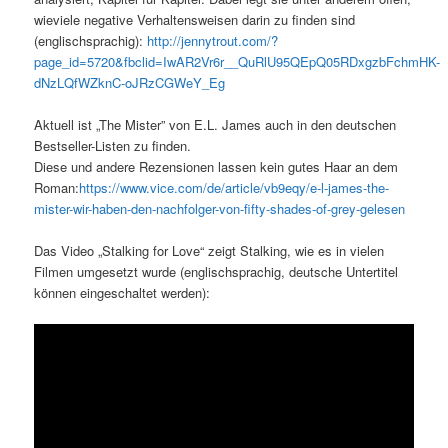
wieviele negative Verhaltensweisen darin zu finden sind
(englischsprachig):
http://jennytrout.com/?
page_id=5720&fbclid=IwAR2Vr6r__QuRlU95QEpQ05RDxgzbFchmHK-
dNzLQfWZknC-oJRzCGWeY_Eg
Aktuell ist „The Mister” von E.L. James auch in den deutschen
Bestseller-Listen zu finden.
Diese und andere Rezensionen lassen kein gutes Haar an dem
Roman:
https://www.vice.com/de/article/vb9eqy/e-l-james-the-
mister-wir-haben-den-nachfolger-von-fifty-shades-of-grey-gelesen
Das Video „Stalking for Love“ zeigt Stalking, wie es in vielen
Filmen umgesetzt wurde (englischsprachig, deutsche Untertitel
können eingeschaltet werden):