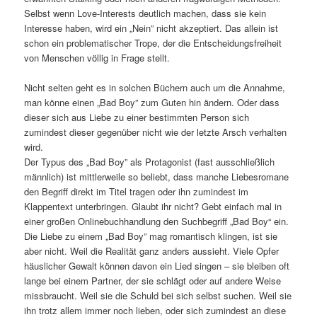
Selbst wenn Love-Interests deutlich machen, dass sie kein
Interesse haben, wird ein „Nein” nicht akzeptiert. Das allein ist
schon ein problematischer Trope, der die Entscheidungsfreiheit
von Menschen völlig in Frage stellt.
Nicht selten geht es in solchen Büchern auch um die Annahme,
man könne einen „Bad Boy” zum Guten hin ändern. Oder dass
dieser sich aus Liebe zu einer bestimmten Person sich
zumindest dieser gegenüber nicht wie der letzte Arsch verhalten
wird.
Der Typus des „Bad Boy” als Protagonist (fast ausschließlich
männlich) ist mittlerweile so beliebt, dass manche Liebesromane
den Begriff direkt im Titel tragen oder ihn zumindest im
Klappentext unterbringen. Glaubt ihr nicht? Gebt einfach mal in
einer großen Onlinebuchhandlung den Suchbegriff „Bad Boy“ ein.
Die Liebe zu einem „Bad Boy” mag romantisch klingen, ist sie
aber nicht. Weil die Realität ganz anders aussieht. Viele Opfer
häuslicher Gewalt können davon ein Lied singen – sie bleiben oft
lange bei einem Partner, der sie schlägt oder auf andere Weise
missbraucht. Weil sie die Schuld bei sich selbst suchen. Weil sie
ihn trotz allem immer noch lieben, oder sich zumindest an diese