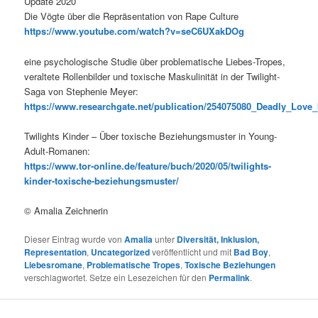
Update 2020
Die Vögte über die Repräsentation von Rape Culture
https://www.youtube.com/watch?v=seC6UXakDOg
eine psychologische Studie über problematische Liebes-Tropes,
veraltete Rollenbilder und toxische Maskulinität in der Twilight-
Saga von Stephenie Meyer:
https://www.researchgate.net/publication/254075080_Deadly_Love
Twilights Kinder – Über toxische Beziehungsmuster in Young-
Adult-Romanen:
https://www.tor-online.de/feature/buch/2020/05/twilights-
kinder-toxische-beziehungsmuster/
© Amalia Zeichnerin
Dieser Eintrag wurde von
Amalia
unter
Diversität, Inklusion,
Representation
,
Uncategorized
veröffentlicht und mit
Bad Boy
,
Liebesromane
,
Problematische Tropes
,
Toxische Beziehungen
verschlagwortet. Setze ein Lesezeichen für den
Permalink
.