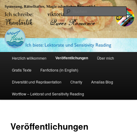
Zum
primären
Such
Inhalt
springen
Amalia Zeichnerin
Hauptmenü
Veröffentlichungen
Herzlich willkommen
Über mich
Gratis Texte
Fanfictions (in English)
Diversität und Repräsentation
Charity
Amalias Blog
Wortflow – Lektorat und Sensitivity Reading
Veröffentlichungen