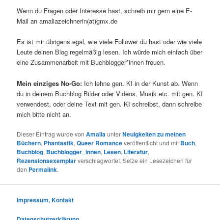
Wenn du Fragen oder Interesse hast, schreib mir gern eine E-
Mail an amaliazeichnerin(at)gmx.de
Es ist mir übrigens egal, wie viele Follower du hast oder wie viele
Leute deinen Blog regelmäßig lesen. Ich würde mich einfach über
eine Zusammenarbeit mit Buchblogger*innen freuen.
Mein einziges No-Go:
Ich lehne gen. KI in der Kunst ab. Wenn
du in deinem Buchblog Bilder oder Videos, Musik etc. mit gen. KI
verwendest, oder deine Text mit gen. KI schreibst, dann schreibe
mich bitte nicht an.
Dieser Eintrag wurde von
Amalia
unter
Neuigkeiten zu meinen
Büchern
,
Phantastik
,
Queer Romance
veröffentlicht und mit
Buch
,
Buchblog
,
Buchblogger_innen
,
Lesen
,
Literatur
,
Rezensionsexemplar
verschlagwortet. Setze ein Lesezeichen für
den
Permalink
.
Impressum, Kontakt
Datenschutzerklärung