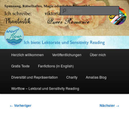
Zum
primären
Such
Inhalt
springen
Amalia Zeichnerin
Hauptmenü
Herzlich willkommen
Veröffentlichungen
Über mich
Gratis Texte
Fanfictions (in English)
Diversität und Repräsentation
Charity
Amalias Blog
Wortflow – Lektorat und Sensitivity Reading
Beitragsnavigation
←
Vorheriger
Nächster
→