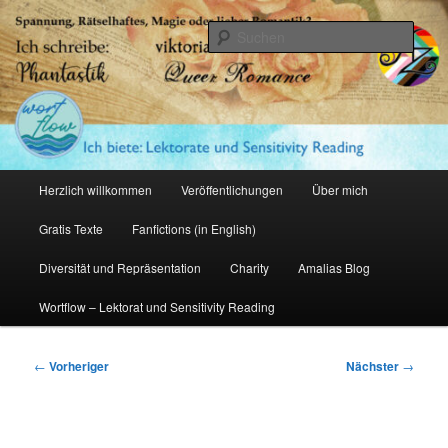
Zum
primären
Such
Inhalt
springen
Amalia Zeichnerin
Hauptmenü
Herzlich willkommen
Veröffentlichungen
Über mich
Gratis Texte
Fanfictions (in English)
Diversität und Repräsentation
Charity
Amalias Blog
Wortflow – Lektorat und Sensitivity Reading
Beitragsnavigation
←
Vorheriger
Nächster
→