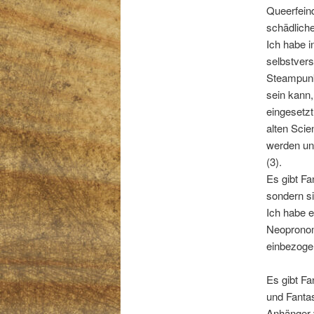
Queerfein
schädlich
Ich habe 
selbstvers
Steampunk
sein kann,
eingesetzt
alten Sci
werden und
(3).
Es gibt F
sondern si
Ich habe 
Neopronom
einbezogen
Es gibt F
und Fanta
Anhänger 