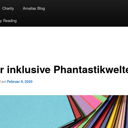
Charity
Amalias Blog
ty Reading
r inklusive Phantastikwelt
ht am
Februar 9, 2020