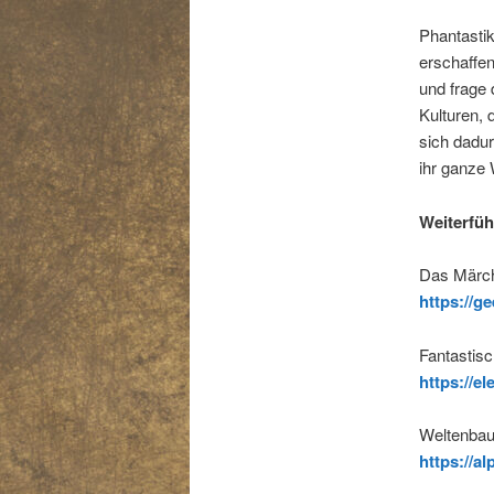
Phantastik
erschaffen
und frage 
Kulturen, 
sich dadu
ihr ganze 
Weiterfüh
Das Märche
https://g
Fantastisc
https://el
Weltenbau
https://a