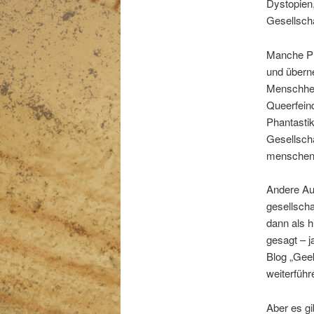
Dystopien,
Gesellscha
Manche Pha
und übern
Menschheit
Queerfein
Phantastik
Gesellscha
menschenv
Andere Aut
gesellscha
dann als h
gesagt – 
Blog „Geek
weiterführ
Aber es gi