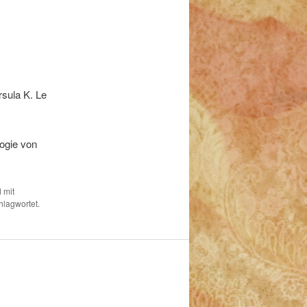
rsula K. Le
logie von
 mit
hlagwortet.