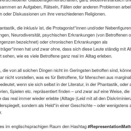
ammen an Aufgaben, Rätseln, Fällen oder anderen Problemen arbei
 oder Diskussionen um ihre verschiedenen Religionen.
antastik, die inklusiv ist, die Protagonist*innen und/oder Nebenfiguren
gen, Neurodiversität, psychischen Erkrankungen (von Betroffenen of
rgenzen bezeichnet) oder chronischen Erkrankungen als
räger*innen hat und zwar ohne, dass sich diese Leute ständig mit 
rt sehen, wie es viele Betroffene ganz real im Alltag erleben.
die von all solchen Dingen nicht im Geringsten betroffen sind, könn
 gar nicht vorstellen, was es für Betroffene, für Menschen aus marginal
deutet, wenn sie sich selbst in der Literatur, in der Phantastik, oder 
rien, Spielen etc. repräsentiert finden – und zwar auf eine Weise, die 
ie das real immer wieder erlebte (Alltags-)Leid mit all den Diskriminie
erspiegelt, sondern als Held*in einer Geschichte – oder wenigstens a
r.
t es im englischsprachigen Raum den Hashtag
#RepresentationMatt