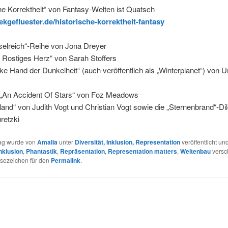
he Korrektheit“ von Fantasy-Welten ist Quatsch
eekgefluester.de/historische-korrektheit-fantasy
nselreich“-Reihe von Jona Dreyer
n: Rostiges Herz“ von Sarah Stoffers
inke Hand der Dunkelheit“ (auch veröffentlich als „Winterplanet“) von U
n „An Accident Of Stars“ von Foz Meadows
land“ von Judith Vogt und Christian Vogt sowie die „Sternenbrand“-Di
retzki
rag wurde von
Amalia
unter
Diversität, Inklusion, Representation
veröffentlicht und
nklusion
,
Phantastik
,
Repräsentation
,
Representation matters
,
Weltenbau
versc
esezeichen für den
Permalink
.