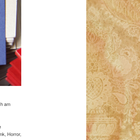
ch am
e
nk, Horror,