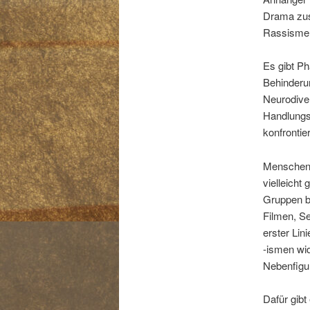
Drama zus
Rassismen
Es gibt Ph
Behinderun
Neurodive
Handlungst
konfrontie
Menschen, 
vielleicht
Gruppen be
Filmen, Se
erster Lin
-ismen wid
Nebenfigu
Dafür gib