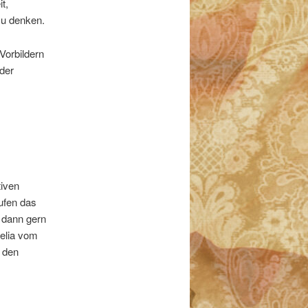
t,
zu denken.
Vorbildern
der
tiven
ufen das
d dann gern
elia vom
i den