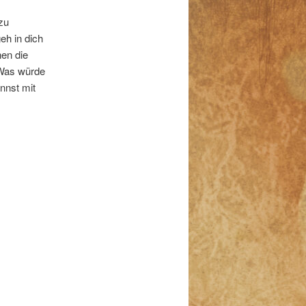
 zu
eh in dich
nen die
 Was würde
nnst mit