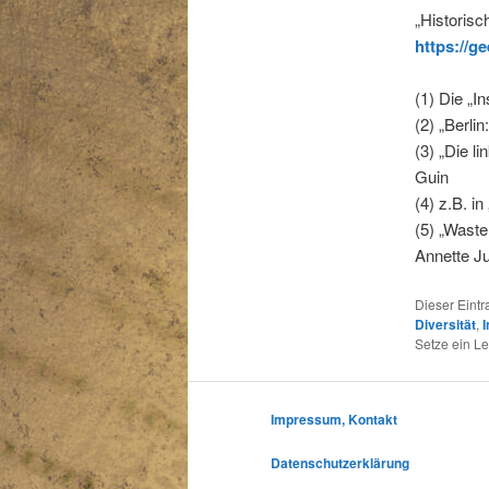
„Historisc
https://g
(1) Die „I
(2) „Berli
(3) „Die l
Guin
(4) z.B. i
(5) „Waste
Annette Ju
Dieser Eint
Diversität
,
I
Setze ein L
Impressum, Kontakt
Datenschutzerklärung