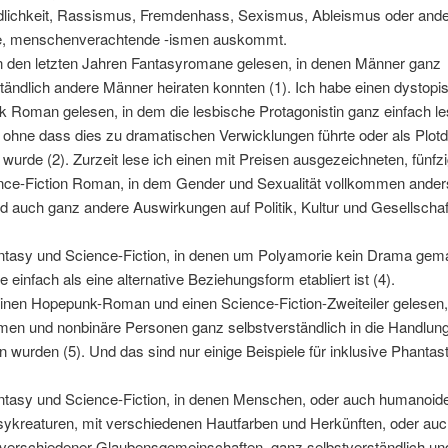
dlichkeit, Rassismus, Fremdenhass, Sexismus, Ableismus oder and
e, menschenverachtende -ismen auskommt.
in den letzten Jahren Fantasyromane gelesen, in denen Männer ganz
tändlich andere Männer heiraten konnten (1). Ich habe einen dystopi
 Roman gelesen, in dem die lesbische Protagonistin ganz einfach le
 ohne dass dies zu dramatischen Verwicklungen führte oder als Plot
 wurde (2). Zurzeit lese ich einen mit Preisen ausgezeichneten, fünfz
ence-Fiction Roman, in dem Gender und Sexualität vollkommen ander
 auch ganz andere Auswirkungen auf Politik, Kultur und Gesellscha
antasy und Science-Fiction, in denen um Polyamorie kein Drama gema
e einfach als eine alternative Beziehungsform etabliert ist (4).
einen Hopepunk-Roman und einen Science-Fiction-Zweiteiler gelesen,
en und nonbinäre Personen ganz selbstverständlich in die Handlun
 wurden (5). Und das sind nur einige Beispiele für inklusive Phantast
antasy und Science-Fiction, in denen Menschen, oder auch humanoide
sykreaturen, mit verschiedenen Hautfarben und Herkünften, oder auc
verschiedener Glaubensgemeinschaften, ganz selbstverständlich un