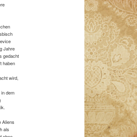
ere
schen
sbisch
device
ig Jahre
s gedacht
ft haben
cht wird,
 in dem
g
ik.
 Aliens
h als
d ohne