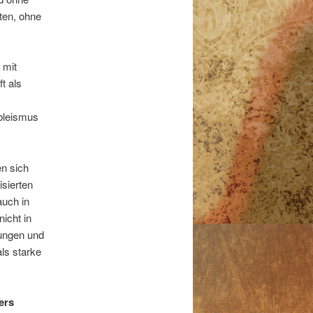
ten, ohne
 mit
t als
Ableismus
en sich
isierten
auch in
nicht in
rungen und
ls starke
ers