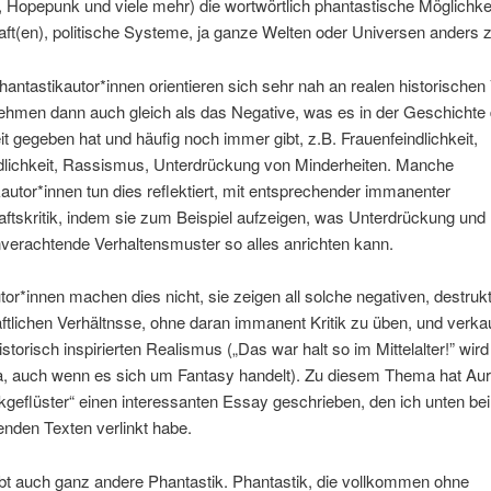
 Hopepunk und viele mehr) die wortwörtlich phantastische Möglichkei
ft(en), politische Systeme, ja ganze Welten oder Universen anders 
ntastikautor*innen orientieren sich sehr nah an realen historischen 
ehmen dann auch gleich als das Negative, was es in der Geschichte 
 gegeben hat und häufig noch immer gibt, z.B. Frauenfeindlichkeit,
dlichkeit, Rassismus, Unterdrückung von Minderheiten. Manche
autor*innen tun dies reflektiert, mit entsprechender immanenter
ftskritik, indem sie zum Beispiel aufzeigen, was Unterdrückung und
erachtende Verhaltensmuster so alles anrichten kann.
or*innen machen dies nicht, sie zeigen all solche negativen, destruk
ftlichen Verhältnsse, ohne daran immanent Kritik zu üben, und verka
istorisch inspirierten Realismus („Das war halt so im Mittelalter!” wir
ja, auch wenn es sich um Fantasy handelt). Zu diesem Thema hat Aur
geflüster“ einen interessanten Essay geschrieben, den ich unten be
enden Texten verlinkt habe.
bt auch ganz andere Phantastik. Phantastik, die vollkommen ohne