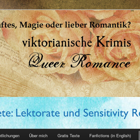
erin
ntlichungen
Über mich
Gratis Texte
Fanfictions (in English)