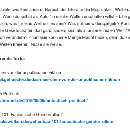
 bietet wie kein anderer Bereich der Literatur die Möglichkeit, Welten
. Wenn du selbst als Autor*in solche Welten erschaffen willst – bitte g
dich, was für eine Welt soll es sein? Was soll sie widerspiegeln? Kön
die Gesellschaften dort ganz anders sein als in unserer realen Welt?
rch verändern? Phantasie kann eine Menge Macht haben, denn du ka
Welten kreieren. Nutze sie weise.
rende Texte:
n von der unpolitischen Fiktion
eekgefluester.de/das-maerchen-von-der-unpolitischen-fiktion
h Politisch
eabrandt.de/2019/05/06/fantastisch-politisch/
 101: Fantastische Genderrollen?
lpakawolken.de/weltenbau-101-fantastische-genderrollen/