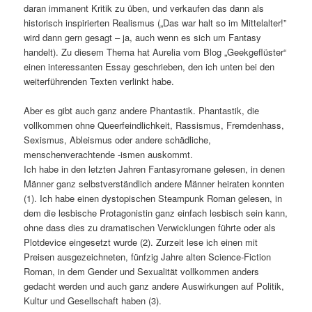
daran immanent Kritik zu üben, und verkaufen das dann als
historisch inspirierten Realismus („Das war halt so im Mittelalter!”
wird dann gern gesagt – ja, auch wenn es sich um Fantasy
handelt). Zu diesem Thema hat Aurelia vom Blog „Geekgeflüster“
einen interessanten Essay geschrieben, den ich unten bei den
weiterführenden Texten verlinkt habe.
Aber es gibt auch ganz andere Phantastik. Phantastik, die
vollkommen ohne Queerfeindlichkeit, Rassismus, Fremdenhass,
Sexismus, Ableismus oder andere schädliche,
menschenverachtende -ismen auskommt.
Ich habe in den letzten Jahren Fantasyromane gelesen, in denen
Männer ganz selbstverständlich andere Männer heiraten konnten
(1). Ich habe einen dystopischen Steampunk Roman gelesen, in
dem die lesbische Protagonistin ganz einfach lesbisch sein kann,
ohne dass dies zu dramatischen Verwicklungen führte oder als
Plotdevice eingesetzt wurde (2). Zurzeit lese ich einen mit
Preisen ausgezeichneten, fünfzig Jahre alten Science-Fiction
Roman, in dem Gender und Sexualität vollkommen anders
gedacht werden und auch ganz andere Auswirkungen auf Politik,
Kultur und Gesellschaft haben (3).