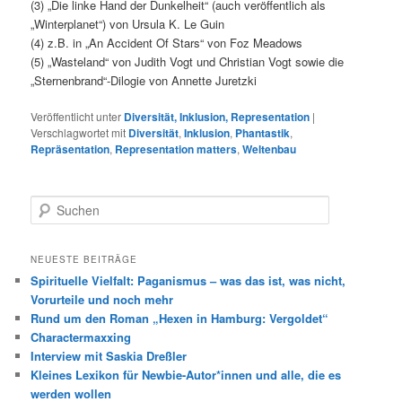
(3) „Die linke Hand der Dunkelheit“ (auch veröffentlich als
„Winterplanet“) von Ursula K. Le Guin
(4) z.B. in „An Accident Of Stars“ von Foz Meadows
(5) „Wasteland“ von Judith Vogt und Christian Vogt sowie die
„Sternenbrand“-Dilogie von Annette Juretzki
Veröffentlicht unter
Diversität, Inklusion, Representation
|
Verschlagwortet mit
Diversität
,
Inklusion
,
Phantastik
,
Repräsentation
,
Representation matters
,
Weltenbau
S
u
c
h
NEUESTE BEITRÄGE
e
Spirituelle Vielfalt: Paganismus – was das ist, was nicht,
n
Vorurteile und noch mehr
Rund um den Roman „Hexen in Hamburg: Vergoldet“
Charactermaxxing
Interview mit Saskia Dreßler
Kleines Lexikon für Newbie-Autor*innen und alle, die es
werden wollen