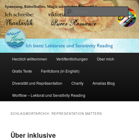
Zum
Zum
primären
sekundären
Such
Inhalt
Inhalt
springen
springen
Amalia Zeichnerin
Hauptmenü
Herzlich willkommen
Veröffentlichungen
Über mich
Gratis Texte
Fanfictions (in English)
Diversität und Repräsentation
Charity
Amalias Blog
Wortflow – Lektorat und Sensitivity Reading
SCHLAGWORTARCHIV:
REPRESENTATION MATTERS
Über inklusive