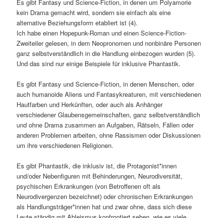
Es gibt Fantasy und Science-Fiction, in denen um Polyamorie
kein Drama gemacht wird, sondern sie einfach als eine
alternative Beziehungsform etabliert ist (4).
Ich habe einen Hopepunk-Roman und einen Science-Fiction-
Zweiteiler gelesen, in dem Neopronomen und nonbinäre Personen
ganz selbstverständlich in die Handlung einbezogen wurden (5).
Und das sind nur einige Beispiele für inklusive Phantastik.
Es gibt Fantasy und Science-Fiction, in denen Menschen, oder
auch humanoide Aliens und Fantasykreaturen, mit verschiedenen
Hautfarben und Herkünften, oder auch als Anhänger
verschiedener Glaubensgemeinschaften, ganz selbstverständlich
und ohne Drama zusammen an Aufgaben, Rätseln, Fällen oder
anderen Problemen arbeiten, ohne Rassismen oder Diskussionen
um ihre verschiedenen Religionen.
Es gibt Phantastik, die inklusiv ist, die Protagonist*innen
und/oder Nebenfiguren mit Behinderungen, Neurodiversität,
psychischen Erkrankungen (von Betroffenen oft als
Neurodivergenzen bezeichnet) oder chronischen Erkrankungen
als Handlungsträger*innen hat und zwar ohne, dass sich diese
Leute ständig mit Ableismus konfrontiert sehen, wie es viele