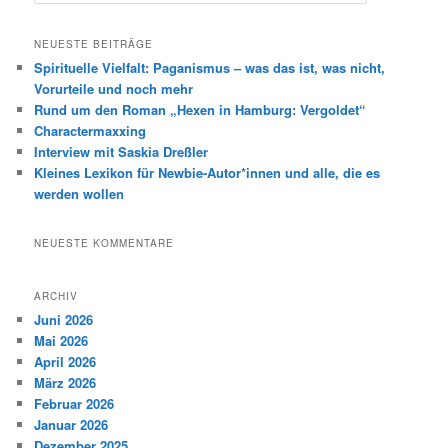
u
c
h
NEUESTE BEITRÄGE
e
Spirituelle Vielfalt: Paganismus – was das ist, was nicht,
n
Vorurteile und noch mehr
Rund um den Roman „Hexen in Hamburg: Vergoldet“
Charactermaxxing
Interview mit Saskia Dreßler
Kleines Lexikon für Newbie-Autor*innen und alle, die es
werden wollen
NEUESTE KOMMENTARE
ARCHIV
Juni 2026
Mai 2026
April 2026
März 2026
Februar 2026
Januar 2026
Dezember 2025