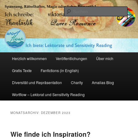
Zum
Zum
primären
sekundären
Such
Inhalt
Inhalt
springen
springen
Amalia Zeichnerin
Hauptmenü
Herzlich willkommen
Veröffentlichungen
Über mich
Gratis Texte
Fanfictions (in English)
Diversität und Repräsentation
Charity
Amalias Blog
Wortflow – Lektorat und Sensitivity Reading
MONATSARCHIV:
DEZEMBER 2023
Wie finde ich Inspiration?