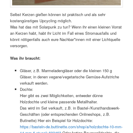
Selbst Kerzen gießen können ist praktisch und als sehr
kostengünstiges Upcycling möglich.
Was hat das mit Solarpunk zu tun? Wenn ihr einen kleinen Vorrat
an Kerzen habt, habt ihr Licht im Fall eines Stromausfalls und
könnt nötigenfalls auch eure Nachbar*innen mit einer Lichtquelle
versorgen.
Was ihr braucht:
Gläser, z.B. Marmeladengläser oder die kleinen 150 g
Gläser, in denen vegane/vegetarische Gemüse-Aufstriche
verkauft werden.
Dochte:
Hier gibt es zwei Möglichkeiten, entweder dünne
Holzdochte und kleine passende Metallhalter.
Das wird im Set verkauft, z.B. in Bastel-/Kunsthandswerk-
Geschäften (oder entsprechenden Onlineshops, z.B.
Butinette) Hier ein Beispiel für Holzdochte:
https://basteln-de.buttinette.com/shop/a/holzdochte-10-mm-
14-mm-6-stueck-602463
Oder fertige Baumwolldochte, die