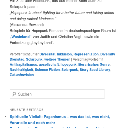
Ein Zitat über Hopepunk, das aus meiner Sicht auch zu
Solarpunk passt:
„Hopepunk is about fighting for a better future and taking action
and doing radical kindness.“
(Alexandra Rowland)
Beispiele für Hopepunk-Romane im deutschsprachigen Raum ist
„Wasteland“
von Judith und Christian Vogt, sowie die
Fortsetzung „LayLayLand“.
Veröffentlicht unter
Diversität, Inklusion, Representation
,
Diversity
Dienstag
,
Solarpunk
,
weitere Themen
|
Verschlagwortet mit
Antikapitalismus
,
gesellschaft
,
hopepunk
,
literarisches Genre
,
Nachhaltigkeit
,
Science Fiction
,
Solarpunk
,
Story Seed Library
,
Zukunftsvision
S
u
c
h
NEUESTE BEITRÄGE
e
Spirituelle Vielfalt: Paganismus – was das ist, was nicht,
n
Vorurteile und noch mehr