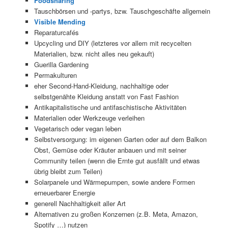
Foodsharing
Tauschbörsen und -partys, bzw. Tauschgeschäfte allgemein
Visible Mending
Reparaturcafés
Upcycling und DIY (letzteres vor allem mit recycelten
Materialien, bzw. nicht alles neu gekauft)
Guerilla Gardening
Permakulturen
eher Second-Hand-Kleidung, nachhaltige oder
selbstgenähte Kleidung anstatt von Fast Fashion
Antikapitalistische und antifaschistische Aktivitäten
Materialien oder Werkzeuge verleihen
Vegetarisch oder vegan leben
Selbstversorgung: im eigenen Garten oder auf dem Balkon
Obst, Gemüse oder Kräuter anbauen und mit seiner
Community teilen (wenn die Ernte gut ausfällt und etwas
übrig bleibt zum Teilen)
Solarpanele und Wärmepumpen, sowie andere Formen
erneuerbarer Energie
generell Nachhaltigkeit aller Art
Alternativen zu großen Konzernen (z.B. Meta, Amazon,
Spotify …) nutzen