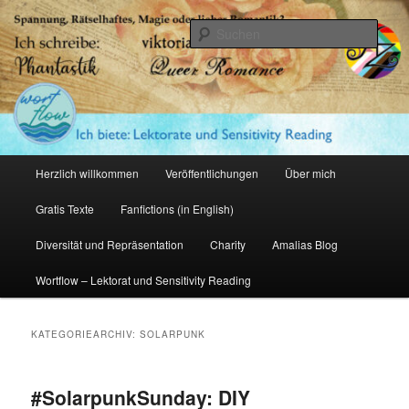
Zum
Zum
primären
sekundären
Such
Inhalt
Inhalt
springen
springen
Amalia Zeichnerin
Hauptmenü
Herzlich willkommen
Veröffentlichungen
Über mich
Gratis Texte
Fanfictions (in English)
Diversität und Repräsentation
Charity
Amalias Blog
Wortflow – Lektorat und Sensitivity Reading
KATEGORIEARCHIV:
SOLARPUNK
#SolarpunkSunday: DIY