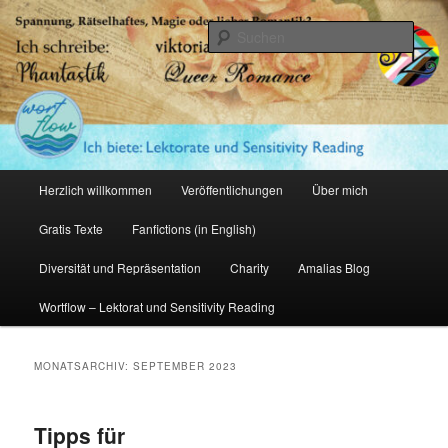
Zum
Zum
primären
sekundären
Such
Inhalt
Inhalt
springen
springen
Amalia Zeichnerin
Hauptmenü
Herzlich willkommen
Veröffentlichungen
Über mich
Gratis Texte
Fanfictions (in English)
Diversität und Repräsentation
Charity
Amalias Blog
Wortflow – Lektorat und Sensitivity Reading
MONATSARCHIV:
SEPTEMBER 2023
Tipps für