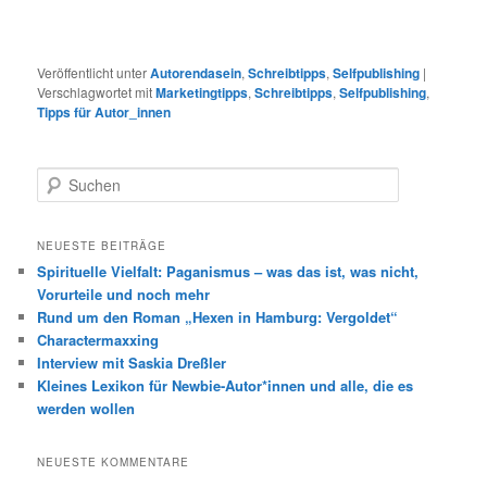
Veröffentlicht unter
Autorendasein
,
Schreibtipps
,
Selfpublishing
|
Verschlagwortet mit
Marketingtipps
,
Schreibtipps
,
Selfpublishing
,
Tipps für Autor_innen
S
u
c
h
NEUESTE BEITRÄGE
e
Spirituelle Vielfalt: Paganismus – was das ist, was nicht,
n
Vorurteile und noch mehr
Rund um den Roman „Hexen in Hamburg: Vergoldet“
Charactermaxxing
Interview mit Saskia Dreßler
Kleines Lexikon für Newbie-Autor*innen und alle, die es
werden wollen
NEUESTE KOMMENTARE