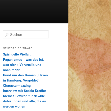
S
u
c
h
NEUESTE BEITRÄGE
e
Spirituelle Vielfalt:
n
Paganismus – was das ist,
was nicht, Vorurteile und
noch mehr
Rund um den Roman „Hexen
in Hamburg: Vergoldet“
Charactermaxxing
Interview mit Saskia Dreßler
Kleines Lexikon für Newbie-
Autor*innen und alle, die es
werden wollen