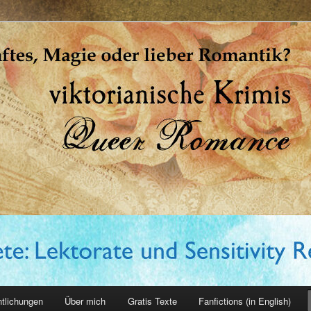
erin
ntlichungen
Über mich
Gratis Texte
Fanfictions (in English)