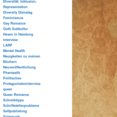
Diversität, Inklusion,
Representation
Diversity Dienstag
Feminismus
Gay Romance
Goth Subkultur
Hexen in Hamburg
Interview
LARP
Mental Health
Neuigkeiten zu meinen
Büchern
Neuveröffentlichung
Phantastik
Politisches
Protagonisteninterview
queer
Queer Romance
Schreibtipps
Schriftstellerprobleme
Selfpublishing
Solarpunk