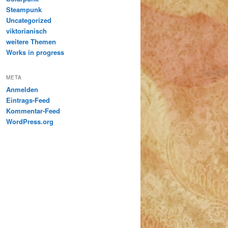
Steampunk
Uncategorized
viktorianisch
weitere Themen
Works in progress
META
Anmelden
Eintrags-Feed
Kommentar-Feed
WordPress.org