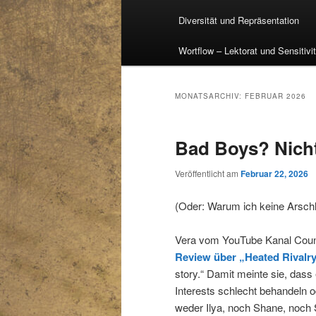
Diversität und Repräsentation
Wortflow – Lektorat und Sensitivi
MONATSARCHIV:
FEBRUAR 2026
Bad Boys? Nicht
Veröffentlicht am
Februar 22, 2026
(Oder: Warum ich keine Arschl
Vera vom YouTube Kanal Counc
Review über „Heated Rivalr
story.“ Damit meinte sie, dass 
Interests schlecht behandeln 
weder Ilya, noch Shane, noch 