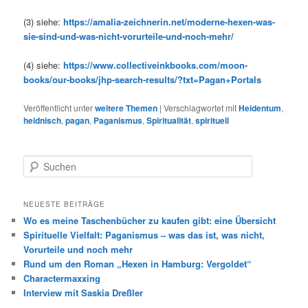
(3) siehe:
https://amalia-zeichnerin.net/moderne-hexen-was-
sie-sind-und-was-nicht-vorurteile-und-noch-mehr/
(4) siehe:
https://www.collectiveinkbooks.com/moon-
books/our-books/jhp-search-results/?txt=Pagan+Portals
Veröffentlicht unter
weitere Themen
|
Verschlagwortet mit
Heidentum
,
heidnisch
,
pagan
,
Paganismus
,
Spiritualität
,
spirituell
S
u
c
h
NEUESTE BEITRÄGE
e
Wo es meine Taschenbücher zu kaufen gibt: eine Übersicht
n
Spirituelle Vielfalt: Paganismus – was das ist, was nicht,
Vorurteile und noch mehr
Rund um den Roman „Hexen in Hamburg: Vergoldet“
Charactermaxxing
Interview mit Saskia Dreßler