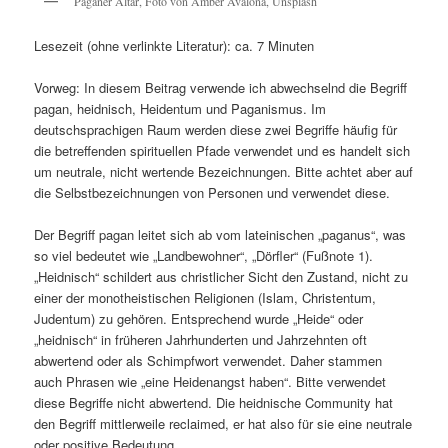
Paganer Altar, Foto von Amber Avalona, Unsplash
Lesezeit (ohne verlinkte Literatur): ca. 7 Minuten
Vorweg: In diesem Beitrag verwende ich abwechselnd die Begriff
pagan, heidnisch, Heidentum und Paganismus. Im
deutschsprachigen Raum werden diese zwei Begriffe häufig für
die betreffenden spirituellen Pfade verwendet und es handelt sich
um neutrale, nicht wertende Bezeichnungen. Bitte achtet aber auf
die Selbstbezeichnungen von Personen und verwendet diese.
Der Begriff pagan leitet sich ab vom lateinischen „paganus“, was
so viel bedeutet wie „Landbewohner“, „Dörfler“ (Fußnote 1).
„Heidnisch“ schildert aus christlicher Sicht den Zustand, nicht zu
einer der monotheistischen Religionen (Islam, Christentum,
Judentum) zu gehören. Entsprechend wurde „Heide“ oder
„heidnisch“ in früheren Jahrhunderten und Jahrzehnten oft
abwertend oder als Schimpfwort verwendet. Daher stammen
auch Phrasen wie „eine Heidenangst haben“. Bitte verwendet
diese Begriffe nicht abwertend. Die heidnische Community hat
den Begriff mittlerweile reclaimed, er hat also für sie eine neutrale
oder positive Bedeutung.