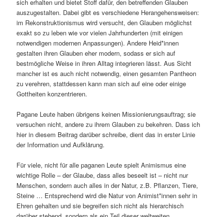
sich erhalten und bietet Stoff dafür, den betreffenden Glauben
auszugestalten. Dabei gibt es verschiedene Herangehensweisen:
im Rekonstruktionismus wird versucht, den Glauben möglichst
exakt so zu leben wie vor vielen Jahrhunderten (mit einigen
notwendigen modernen Anpassungen). Andere Heid*innen
gestalten ihren Glauben eher modern, sodass er sich auf
bestmögliche Weise in ihren Alltag integrieren lässt. Aus Sicht
mancher ist es auch nicht notwendig, einen gesamten Pantheon
zu verehren, stattdessen kann man sich auf eine oder einige
Gottheiten konzentrieren.
Pagane Leute haben übrigens keinen Missionierungsauftrag; sie
versuchen nicht, andere zu ihrem Glauben zu bekehren. Dass ich
hier in diesem Beitrag darüber schreibe, dient das in erster Linie
der Information und Aufklärung.
Für viele, nicht für alle paganen Leute spielt Animismus eine
wichtige Rolle – der Glaube, dass alles beseelt ist – nicht nur
Menschen, sondern auch alles in der Natur, z.B. Pflanzen, Tiere,
Steine … Entsprechend wird die Natur von Animist*innen sehr in
Ehren gehalten und sie begreifen sich nicht als hierarchisch
darüber stehend, sondern als ein Teil dieser weltweiten