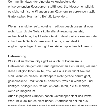
Community, dass hier eine starke Ausbeutung der
entsprechenden Ressourcen stattfindet. Stattdessen empfiehlt
es sich, heimische Pflanzen zum Räuchern zu verwenden, z.B.
Gartensalbei, Rosmarin, Beifuß, Lavendel …
Wenn ihr unsicher seid, ob eine Tradition geschlossen ist oder
nicht, bzw. ob die Gefahr kultureller Aneignung besteht,
recherchiert bitte, fragt Leute, die sich damit gut auskennen, oder
schaut nach Sachbüchern zum Thema, zumindest im
englischsprachigen Raum gibt es viel entsprechende Literatur.
Gatekeeping
Wie in allen Communitys gibt es auch im Paganismus
Gatekeeper, die gern die Deutungshoheit an sich reißen, wie man
diese Religion leben sollte, bzw. was aus ihrer Sicht No-Gos
sind. Wenn es diesen Gatekeepern nicht gerade darum geht,
geschlossene Traditionen zu schützen (was ein wichtiges und
richtiges Anliegen ist), würde ich dazu raten, sie zu meiden,
wenn es möglich ist.
Auch in paganen Gruppen haben Gatekeeper nicht das letzte
Wort, bzw. sollten es nicht haben. Stattdessen sollten aus
meiner Sicht Anliegen aller Art auf Augenhöhe mit allen diskutiert