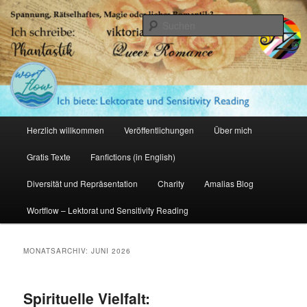
Zum
Zum
primären
sekundären
Such
Inhalt
Inhalt
springen
springen
Amalia Zeichnerin
Hauptmenü
Herzlich willkommen
Veröffentlichungen
Über mich
Gratis Texte
Fanfictions (in English)
Diversität und Repräsentation
Charity
Amalias Blog
Wortflow – Lektorat und Sensitivity Reading
MONATSARCHIV:
JUNI 2026
Spirituelle Vielfalt: