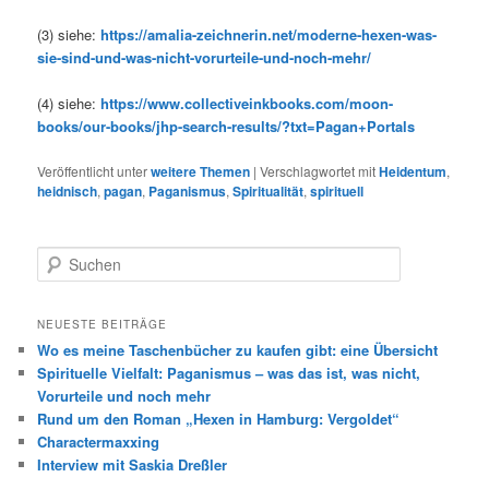
(3) siehe:
https://amalia-zeichnerin.net/moderne-hexen-was-
sie-sind-und-was-nicht-vorurteile-und-noch-mehr/
(4) siehe:
https://www.collectiveinkbooks.com/moon-
books/our-books/jhp-search-results/?txt=Pagan+Portals
Veröffentlicht unter
weitere Themen
|
Verschlagwortet mit
Heidentum
,
heidnisch
,
pagan
,
Paganismus
,
Spiritualität
,
spirituell
S
u
c
h
NEUESTE BEITRÄGE
e
Wo es meine Taschenbücher zu kaufen gibt: eine Übersicht
n
Spirituelle Vielfalt: Paganismus – was das ist, was nicht,
Vorurteile und noch mehr
Rund um den Roman „Hexen in Hamburg: Vergoldet“
Charactermaxxing
Interview mit Saskia Dreßler