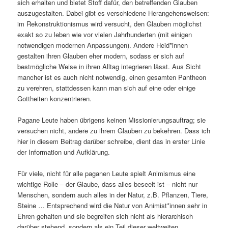
sich erhalten und bietet Stoff dafür, den betreffenden Glauben
auszugestalten. Dabei gibt es verschiedene Herangehensweisen:
im Rekonstruktionismus wird versucht, den Glauben möglichst
exakt so zu leben wie vor vielen Jahrhunderten (mit einigen
notwendigen modernen Anpassungen). Andere Heid*innen
gestalten ihren Glauben eher modern, sodass er sich auf
bestmögliche Weise in ihren Alltag integrieren lässt. Aus Sicht
mancher ist es auch nicht notwendig, einen gesamten Pantheon
zu verehren, stattdessen kann man sich auf eine oder einige
Gottheiten konzentrieren.
Pagane Leute haben übrigens keinen Missionierungsauftrag; sie
versuchen nicht, andere zu ihrem Glauben zu bekehren. Dass ich
hier in diesem Beitrag darüber schreibe, dient das in erster Linie
der Information und Aufklärung.
Für viele, nicht für alle paganen Leute spielt Animismus eine
wichtige Rolle – der Glaube, dass alles beseelt ist – nicht nur
Menschen, sondern auch alles in der Natur, z.B. Pflanzen, Tiere,
Steine … Entsprechend wird die Natur von Animist*innen sehr in
Ehren gehalten und sie begreifen sich nicht als hierarchisch
darüber stehend, sondern als ein Teil dieser weltweiten