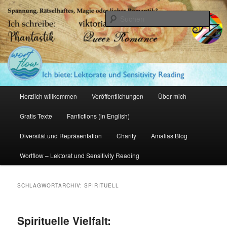
Zum
Zum
primären
sekundären
Such
Inhalt
Inhalt
springen
springen
Amalia Zeichnerin
Hauptmenü
Herzlich willkommen
Veröffentlichungen
Über mich
Gratis Texte
Fanfictions (in English)
Diversität und Repräsentation
Charity
Amalias Blog
Wortflow – Lektorat und Sensitivity Reading
SCHLAGWORTARCHIV:
SPIRITUELL
Spirituelle Vielfalt: