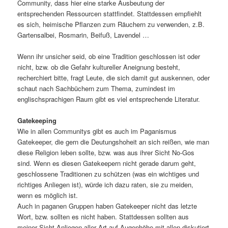
Community, dass hier eine starke Ausbeutung der
entsprechenden Ressourcen stattfindet. Stattdessen empfiehlt
es sich, heimische Pflanzen zum Räuchern zu verwenden, z.B.
Gartensalbei, Rosmarin, Beifuß, Lavendel …
Wenn ihr unsicher seid, ob eine Tradition geschlossen ist oder
nicht, bzw. ob die Gefahr kultureller Aneignung besteht,
recherchiert bitte, fragt Leute, die sich damit gut auskennen, oder
schaut nach Sachbüchern zum Thema, zumindest im
englischsprachigen Raum gibt es viel entsprechende Literatur.
Gatekeeping
Wie in allen Communitys gibt es auch im Paganismus
Gatekeeper, die gern die Deutungshoheit an sich reißen, wie man
diese Religion leben sollte, bzw. was aus ihrer Sicht No-Gos
sind. Wenn es diesen Gatekeepern nicht gerade darum geht,
geschlossene Traditionen zu schützen (was ein wichtiges und
richtiges Anliegen ist), würde ich dazu raten, sie zu meiden,
wenn es möglich ist.
Auch in paganen Gruppen haben Gatekeeper nicht das letzte
Wort, bzw. sollten es nicht haben. Stattdessen sollten aus
meiner Sicht Anliegen aller Art auf Augenhöhe mit allen diskutiert