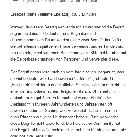
Paganer Altar, Foto von Amber Avalona, Unsplash
Lesezeit (ohne verlinkte Literatur): ca. 7 Minuten
Vorweg: In diesem Beitrag verwende ich abwechselnd die Begriff
pagan, heidnisch, Heidentum und Paganismus. Im
deutschsprachigen Raum werden diese zwei Begriffe häufig für
die betreffenden spirituellen Pfade verwendet und es handelt sich
um neutrale, nicht wertende Bezeichnungen. Bitte achtet aber auf
die Selbstbezeichnungen von Personen und verwendet diese.
Der Begriff pagan leitet sich ab vom lateinischen „paganus“, was
so viel bedeutet wie „Landbewohner“, „Dörfler“ (Fußnote 1).
„Heidnisch“ schildert aus christlicher Sicht den Zustand, nicht zu
einer der monotheistischen Religionen (Islam, Christentum,
Judentum) zu gehören. Entsprechend wurde „Heide“ oder
„heidnisch“ in früheren Jahrhunderten und Jahrzehnten oft
abwertend oder als Schimpfwort verwendet. Daher stammen
auch Phrasen wie „eine Heidenangst haben“. Bitte verwendet
diese Begriffe nicht abwertend. Die heidnische Community hat
den Begriff mittlerweile reclaimed, er hat also für sie eine neutrale
oder positive Bedeutung.