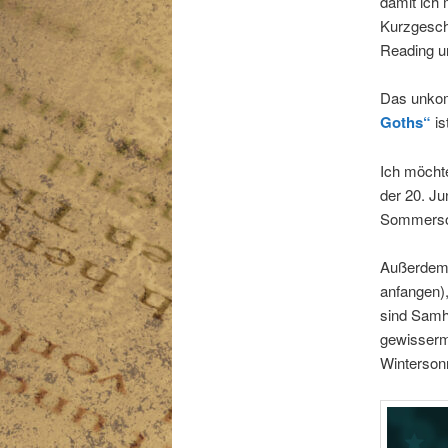
damit ich 
Kurzgeschi
Reading un
Das unkom
Goths“
is
Ich möcht
der 20. Ju
Sommerso
Außerdem 
anfangen),
sind Samha
gewisserm
Winterson