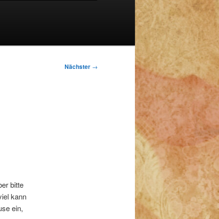
Nächster
→
er bitte
viel kann
use ein,