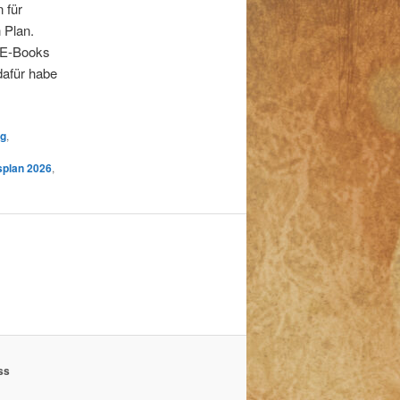
 für
 Plan.
s E-Books
dafür habe
rg
,
splan 2026
,
ss