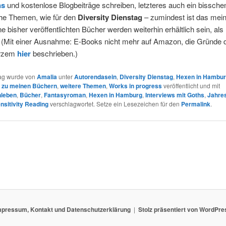
ns
und kostenlose Blogbeiträge schreiben, letzteres auch ein bisschen
che Themen, wie für den
Diversity Dienstag
– zumindest ist das mein
e bisher veröffentlichten Bücher werden weiterhin erhältlich sein, al
s (Mit einer Ausnahme: E-Books nicht mehr auf Amazon, die Gründe 
urzem
hier
beschrieben.)
rag wurde von
Amalia
unter
Autorendasein
,
Diversity Dienstag
,
Hexen in Hambu
n zu meinen Büchern
,
weitere Themen
,
Works in progress
veröffentlicht und mit
nleben
,
Bücher
,
Fantasyroman
,
Hexen in Hamburg
,
Interviews mit Goths
,
Jahre
nsitivity Reading
verschlagwortet. Setze ein Lesezeichen für den
Permalink
.
mpressum, Kontakt und Datenschutzerklärung
Stolz präsentiert von WordPre