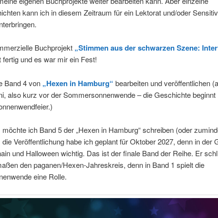
meine eigenen Buchprojekte weiter bearbeiten kann. Aber einzelne
chten kann ich in diesem Zeitraum für ein Lektorat und/oder Sensitiv
terbringen.
merzielle Buchprojekt
„Stimmen aus der schwarzen Szene: Inter
t fertig und es war mir ein Fest!
e Band 4 von
„Hexen in Hamburg“
bearbeiten und veröffentlichen (an
ni, also kurz vor der Sommersonnenwende – die Geschichte beginnt 
nnenwendfeier.)
möchte ich Band 5 der „Hexen in Hamburg“ schreiben (oder zumind
 die Veröffentlichung habe ich geplant für Oktober 2027, denn in der
in und Halloween wichtig. Das ist der finale Band der Reihe. Er schl
aßen den paganen/Hexen-Jahreskreis, denn in Band 1 spielt die
nenwende eine Rolle.