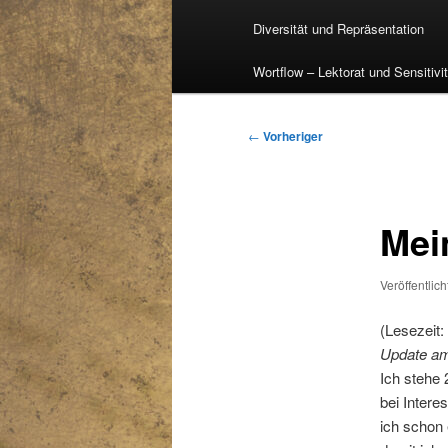
Diversität und Repräsentation
Wortflow – Lektorat und Sensitivi
Beitragsnavigation
←
Vorheriger
Mei
Veröffentlic
(Lesezeit:
Update am
Ich stehe 
bei Intere
ich schon 