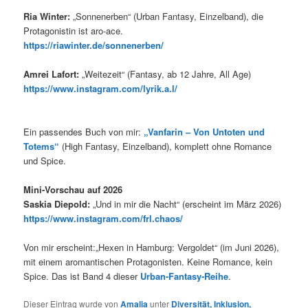
Ria Winter:
„Sonnenerben“ (Urban Fantasy, Einzelband), die
Protagonistin ist aro-ace.
https://riawinter.de/sonnenerben/
Amrei Lafort:
„Weitezeit“ (Fantasy, ab 12 Jahre, All Age)
https://www.instagram.com/lyrik.a.l/
Ein passendes Buch von mir:
„Vanfarin – Von Untoten und
Totems“
(High Fantasy, Einzelband), komplett ohne Romance
und Spice.
Mini-Vorschau auf 2026
Saskia Diepold:
„Und in mir die Nacht“ (erscheint im März 2026)
https://www.instagram.com/frl.chaos/
Von mir erscheint:„Hexen in Hamburg: Vergoldet“ (im Juni 2026),
mit einem aromantischen Protagonisten. Keine Romance, kein
Spice. Das ist Band 4 dieser
Urban-Fantasy-Reihe
.
Dieser Eintrag wurde von
Amalia
unter
Diversität, Inklusion,