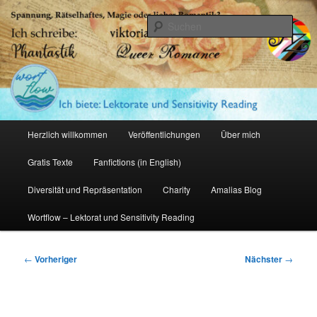
Zum
primären
Such
Inhalt
springen
Amalia Zeichnerin
Hauptmenü
Herzlich willkommen
Veröffentlichungen
Über mich
Gratis Texte
Fanfictions (in English)
Diversität und Repräsentation
Charity
Amalias Blog
Wortflow – Lektorat und Sensitivity Reading
Beitragsnavigation
←
Vorheriger
Nächster
→