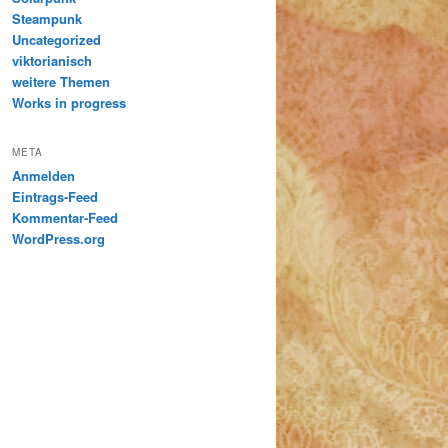
Steampunk
Uncategorized
viktorianisch
weitere Themen
Works in progress
META
Anmelden
Eintrags-Feed
Kommentar-Feed
WordPress.org