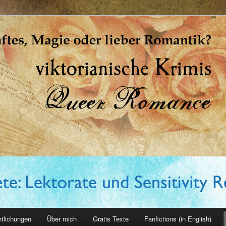
erin
ntlichungen
Über mich
Gratis Texte
Fanfictions (in English)