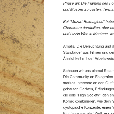
Phase an: Die Planung des Fot
und Musiker zu casten, Termi
Bei “Mozart Reimagined” habe i
Charaktere darstellten, aber e
und Lizzie Web in Montana, w
Amalia: Die Beleuchtung und d
Standbilder aus Filmen und dei
Ähnlichkeit mit der Arbeitswei
Schauen wir uns einmal Steampu
Die Community an Fotografen un
starkes Interesse an den Outf
gebauten Geräten, Erfindungen 
die edle “High Society”, den 
Komik kombinieren, wie dein “
dystopische Konzepte, einen “A
Einflüsse aus aller Welt, von 