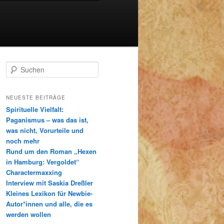
S
u
c
h
NEUESTE BEITRÄGE
e
Spirituelle Vielfalt:
n
Paganismus – was das ist,
was nicht, Vorurteile und
noch mehr
Rund um den Roman „Hexen
in Hamburg: Vergoldet“
Charactermaxxing
Interview mit Saskia Dreßler
Kleines Lexikon für Newbie-
Autor*innen und alle, die es
werden wollen