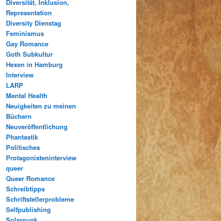
Diversität, Inklusion,
Representation
Diversity Dienstag
Feminismus
Gay Romance
Goth Subkultur
Hexen in Hamburg
Interview
LARP
Mental Health
Neuigkeiten zu meinen
Büchern
Neuveröffentlichung
Phantastik
Politisches
Protagonisteninterview
queer
Queer Romance
Schreibtipps
Schriftstellerprobleme
Selfpublishing
Solarpunk