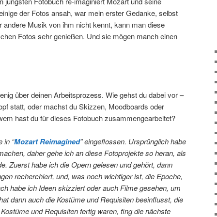
n jüngsten Fotobuch re-imaginiert Mozart und seine
einige der Fotos ansah, war mein erster Gedanke, selbst
andere Musik von ihm nicht kennt, kann man diese
ischen Fotos sehr genießen. Und sie mögen manch einen
wenig über deinen Arbeitsprozess. Wie gehst du dabei vor –
Kopf statt, oder machst du Skizzen, Moodboards oder
wem hast du für dieses Fotobuch zusammengearbeitet?
 in “
Mozart Reimagined
” eingeflossen. Ursprünglich habe
machen, daher gehe ich an diese Fotoprojekte so heran, als
e. Zuerst habe ich die Opern gelesen und gehört, dann
ngen recherchiert, und, was noch wichtiger ist, die Epoche,
ach habe ich Ideen skizziert oder auch Filme gesehen, um
 hat dann auch die Kostüme und Requisiten beeinflusst, die
 Kostüme und Requisiten fertig waren, fing die nächste