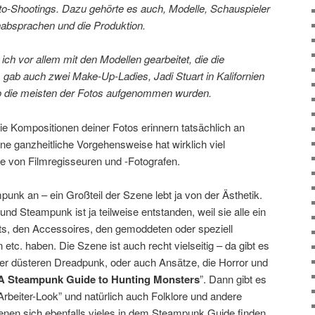
o-Shootings. Dazu gehörte es auch, Modelle, Schauspieler
nabsprachen und die Produktion.
ch vor allem mit den Modellen gearbeitet, die die
s gab auch zwei Make-Up-Ladies, Jadi Stuart in Kalifornien
o die meisten der Fotos aufgenommen wurden.
ie Kompositionen deiner Fotos erinnern tatsächlich an
ne ganzheitliche Vorgehensweise hat wirklich viel
se von Filmregisseuren und -Fotografen.
nk an – ein Großteil der Szene lebt ja von der Ästhetik.
d Steampunk ist ja teilweise entstanden, weil sie alle ein
its, den Accessoires, den gemoddeten oder speziell
etc. haben. Die Szene ist auch recht vielseitig – da gibt es
eher düsteren Dreadpunk, oder auch Ansätze, die Horror und
A Steampunk Guide to Hunting Monsters
”. Dann gibt es
rbeiter-Look” und natürlich auch Folklore und andere
denen sich ebenfalls vieles in dem Steampunk Guide finden