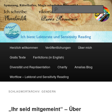
Zum
Zum
primären
sekundären
Such
Inhalt
Inhalt
springen
springen
Amalia Zeichnerin
Hauptmenü
Herzlich willkommen
Veröffentlichungen
Über mich
Gratis Texte
Fanfictions (in English)
Diversität und Repräsentation
Charity
Amalias Blog
Wortflow – Lektorat und Sensitivity Reading
SCHLAGWORTARCHIV:
GENDERN
„Ihr seid mitgemeint“ – Über