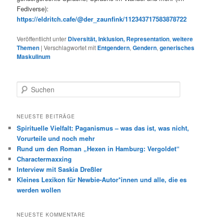
Fediverse):
https://eldritch.cafe/@der_zaunfink/112343717583878722
Veröffentlicht unter
Diversität, Inklusion, Representation
,
weitere
Themen
|
Verschlagwortet mit
Entgendern
,
Gendern
,
generisches
Maskulinum
S
u
c
h
NEUESTE BEITRÄGE
e
Spirituelle Vielfalt: Paganismus – was das ist, was nicht,
n
Vorurteile und noch mehr
Rund um den Roman „Hexen in Hamburg: Vergoldet“
Charactermaxxing
Interview mit Saskia Dreßler
Kleines Lexikon für Newbie-Autor*innen und alle, die es
werden wollen
NEUESTE KOMMENTARE