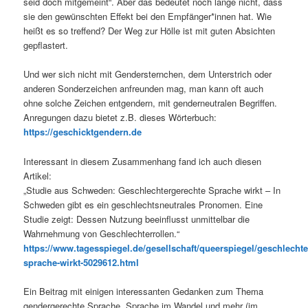
seid doch mitgemeint“. Aber das bedeutet noch lange nicht, dass
sie den gewünschten Effekt bei den Empfänger*innen hat. Wie
heißt es so treffend? Der Weg zur Hölle ist mit guten Absichten
gepflastert.
Und wer sich nicht mit Gendersternchen, dem Unterstrich oder
anderen Sonderzeichen anfreunden mag, man kann oft auch
ohne solche Zeichen entgendern, mit genderneutralen Begriffen.
Anregungen dazu bietet z.B. dieses Wörterbuch:
https://geschicktgendern.de
Interessant in diesem Zusammenhang fand ich auch diesen
Artikel:
„Studie aus Schweden: Geschlechtergerechte Sprache wirkt – In
Schweden gibt es ein geschlechtsneutrales Pronomen. Eine
Studie zeigt: Dessen Nutzung beeinflusst unmittelbar die
Wahrnehmung von Geschlechterrollen.“
https://www.tagesspiegel.de/gesellschaft/queerspiegel/geschlechte
sprache-wirkt-5029612.html
Ein Beitrag mit einigen interessanten Gedanken zum Thema
gendergerechte Sprache, Sprache im Wandel und mehr (im