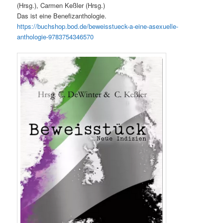
(Hrsg.), Carmen Keßler (Hrsg.)
Das ist eine Benefizanthologie.
https://buchshop.bod.de/beweisstueck-a-eine-asexuelle-
anthologie-9783754346570