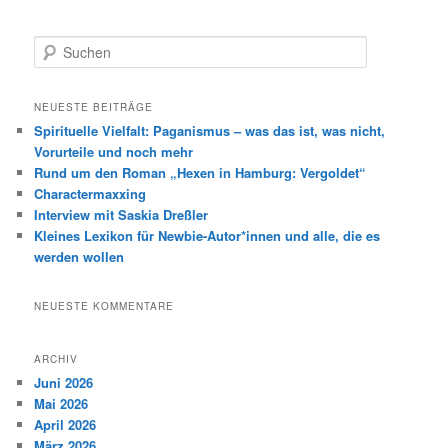
S
u
c
h
NEUESTE BEITRÄGE
e
Spirituelle Vielfalt: Paganismus – was das ist, was nicht,
n
Vorurteile und noch mehr
Rund um den Roman „Hexen in Hamburg: Vergoldet“
Charactermaxxing
Interview mit Saskia Dreßler
Kleines Lexikon für Newbie-Autor*innen und alle, die es
werden wollen
NEUESTE KOMMENTARE
ARCHIV
Juni 2026
Mai 2026
April 2026
März 2026