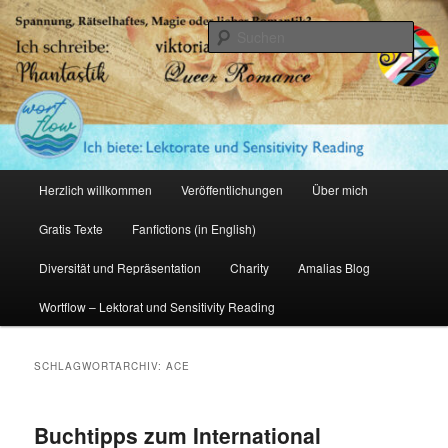
Zum
Zum
primären
sekundären
Such
Inhalt
Inhalt
springen
springen
Amalia Zeichnerin
Hauptmenü
Herzlich willkommen
Veröffentlichungen
Über mich
Gratis Texte
Fanfictions (in English)
Diversität und Repräsentation
Charity
Amalias Blog
Wortflow – Lektorat und Sensitivity Reading
SCHLAGWORTARCHIV:
ACE
Buchtipps zum International