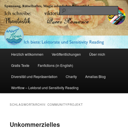
Zum
Zum
primären
sekundären
Such
Inhalt
Inhalt
springen
springen
Amalia Zeichnerin
Hauptmenü
Herzlich willkommen
Veröffentlichungen
Über mich
Gratis Texte
Fanfictions (in English)
Diversität und Repräsentation
Charity
Amalias Blog
Wortflow – Lektorat und Sensitivity Reading
SCHLAGWORTARCHIV:
COMMUNITYPROJEKT
Unkommerzielles