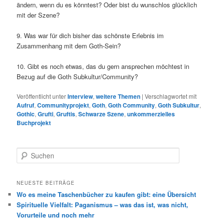
ändern, wenn du es könntest? Oder bist du wunschlos glücklich
mit der Szene?
9. Was war für dich bisher das schönste Erlebnis im
Zusammenhang mit dem Goth-Sein?
10. Gibt es noch etwas, das du gern ansprechen möchtest in
Bezug auf die Goth Subkultur/Community?
Veröffentlicht unter
Interview
,
weitere Themen
|
Verschlagwortet mit
Aufruf
,
Communityprojekt
,
Goth
,
Goth Community
,
Goth Subkultur
,
Gothic
,
Grufti
,
Gruftis
,
Schwarze Szene
,
unkommerzielles
Buchprojekt
S
u
c
h
NEUESTE BEITRÄGE
e
Wo es meine Taschenbücher zu kaufen gibt: eine Übersicht
n
Spirituelle Vielfalt: Paganismus – was das ist, was nicht,
Vorurteile und noch mehr