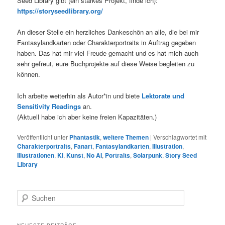
Seed Library gibt (ein starkes Projekt, finde ich):
https://storyseedlibrary.org/
An dieser Stelle ein herzliches Dankeschön an alle, die bei mir
Fantasylandkarten oder Charakterportraits in Auftrag gegeben
haben. Das hat mir viel Freude gemacht und es hat mich auch
sehr gefreut, eure Buchprojekte auf diese Weise begleiten zu
können.
Ich arbeite weiterhin als Autor*in und biete
Lektorate und
Sensitivity Readings
an.
(Aktuell habe ich aber keine freien Kapazitäten.)
Veröffentlicht unter
Phantastik
,
weitere Themen
|
Verschlagwortet mit
Charakterportraits
,
Fanart
,
Fantasylandkarten
,
Illustration
,
Illustrationen
,
KI
,
Kunst
,
No AI
,
Portraits
,
Solarpunk
,
Story Seed
Library
S
u
c
h