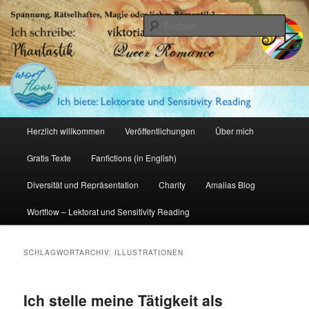
Zum
Zum
primären
sekundären
Such
Inhalt
Inhalt
springen
springen
Amalia Zeichnerin
Hauptmenü
Herzlich willkommen
Veröffentlichungen
Über mich
Gratis Texte
Fanfictions (in English)
Diversität und Repräsentation
Charity
Amalias Blog
Wortflow – Lektorat und Sensitivity Reading
SCHLAGWORTARCHIV:
ILLUSTRATIONEN
Ich stelle meine Tätigkeit als