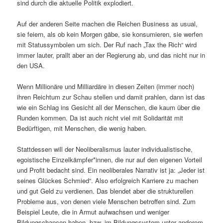
sind durch die aktuelle Politik explodiert.
Auf der anderen Seite machen die Reichen Business as usual,
sie feiern, als ob kein Morgen gäbe, sie konsumieren, sie werfen
mit Statussymbolen um sich. Der Ruf nach „Tax the Rich“ wird
immer lauter, prallt aber an der Regierung ab, und das nicht nur in
den USA.
Wenn Millionäre und Milliardäre in diesen Zeiten (immer noch)
ihren Reichtum zur Schau stellen und damit prahlen, dann ist das
wie ein Schlag ins Gesicht all der Menschen, die kaum über die
Runden kommen. Da ist auch nicht viel mit Solidarität mit
Bedürftigen, mit Menschen, die wenig haben.
Stattdessen will der Neoliberalismus lauter individualistische,
egoistische Einzelkämpfer*innen, die nur auf den eigenen Vorteil
und Profit bedacht sind. Ein neoliberales Narrativ ist ja: „Jeder ist
seines Glückes Schmied“. Also erfolgreich Karriere zu machen
und gut Geld zu verdienen. Das blendet aber die strukturellen
Probleme aus, von denen viele Menschen betroffen sind. Zum
Beispiel Leute, die in Armut aufwachsen und weniger
Bildungschancen haben, bzw. im Bildungssystem unter anderem