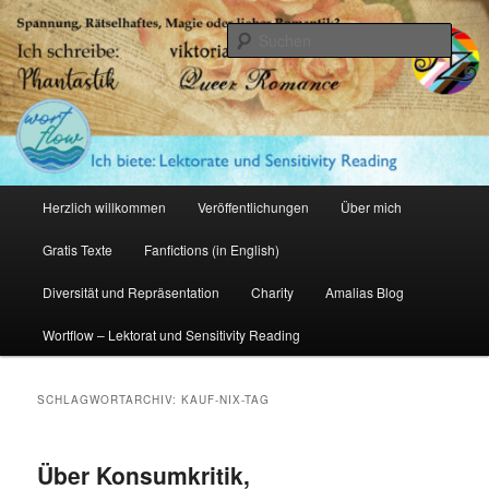
Zum
Zum
primären
sekundären
Such
Inhalt
Inhalt
springen
springen
Amalia Zeichnerin
Hauptmenü
Herzlich willkommen
Veröffentlichungen
Über mich
Gratis Texte
Fanfictions (in English)
Diversität und Repräsentation
Charity
Amalias Blog
Wortflow – Lektorat und Sensitivity Reading
SCHLAGWORTARCHIV:
KAUF-NIX-TAG
Über Konsumkritik,