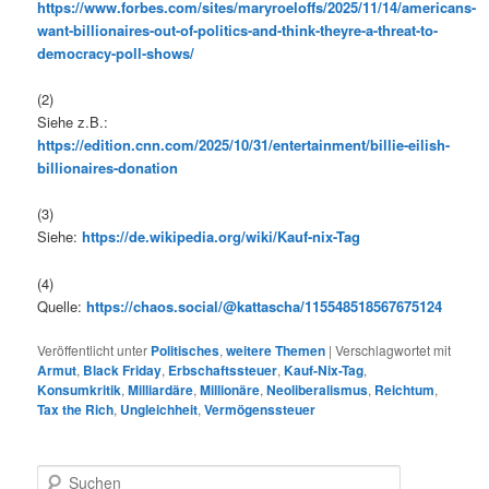
https://www.forbes.com/sites/maryroeloffs/2025/11/14/americans-
want-billionaires-out-of-politics-and-think-theyre-a-threat-to-
democracy-poll-shows/
(2)
Siehe z.B.:
https://edition.cnn.com/2025/10/31/entertainment/billie-eilish-
billionaires-donation
(3)
Siehe:
https://de.wikipedia.org/wiki/Kauf-nix-Tag
(4)
Quelle:
https://chaos.social/@kattascha/115548518567675124
Veröffentlicht unter
Politisches
,
weitere Themen
|
Verschlagwortet mit
Armut
,
Black Friday
,
Erbschaftssteuer
,
Kauf-Nix-Tag
,
Konsumkritik
,
Milliardäre
,
Millionäre
,
Neoliberalismus
,
Reichtum
,
Tax the Rich
,
Ungleichheit
,
Vermögenssteuer
S