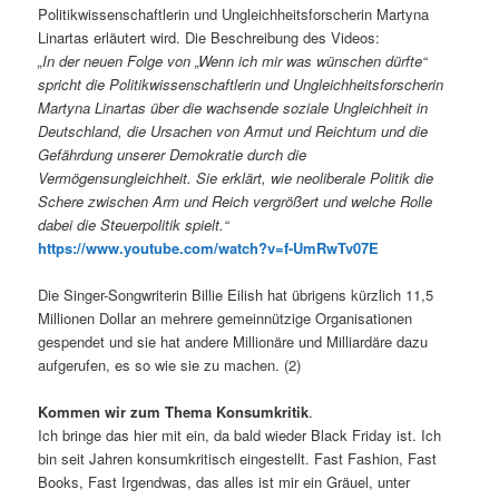
Politikwissenschaftlerin und Ungleichheitsforscherin Martyna
Linartas erläutert wird. Die Beschreibung des Videos:
„In der neuen Folge von „Wenn ich mir was wünschen dürfte“
spricht die Politikwissenschaftlerin und Ungleichheitsforscherin
Martyna Linartas über die wachsende soziale Ungleichheit in
Deutschland, die Ursachen von Armut und Reichtum und die
Gefährdung unserer Demokratie durch die
Vermögensungleichheit. Sie erklärt, wie neoliberale Politik die
Schere zwischen Arm und Reich vergrößert und welche Rolle
dabei die Steuerpolitik spielt.“
https://www.youtube.com/watch?v=f-UmRwTv07E
Die Singer-Songwriterin Billie Eilish hat übrigens kürzlich 11,5
Millionen Dollar an mehrere gemeinnützige Organisationen
gespendet und sie hat andere Millionäre und Milliardäre dazu
aufgerufen, es so wie sie zu machen. (2)
Kommen wir zum Thema Konsumkritik
.
Ich bringe das hier mit ein, da bald wieder Black Friday ist. Ich
bin seit Jahren konsumkritisch eingestellt. Fast Fashion, Fast
Books, Fast Irgendwas, das alles ist mir ein Gräuel, unter