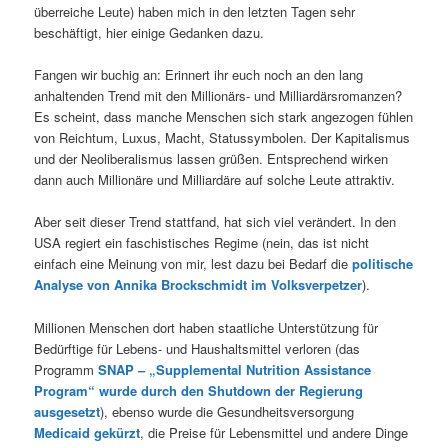
überreiche Leute) haben mich in den letzten Tagen sehr
beschäftigt, hier einige Gedanken dazu.
Fangen wir buchig an: Erinnert ihr euch noch an den lang
anhaltenden Trend mit den Millionärs- und Milliardärsromanzen?
Es scheint, dass manche Menschen sich stark angezogen fühlen
von Reichtum, Luxus, Macht, Statussymbolen. Der Kapitalismus
und der Neoliberalismus lassen grüßen. Entsprechend wirken
dann auch Millionäre und Milliardäre auf solche Leute attraktiv.
Aber seit dieser Trend stattfand, hat sich viel verändert. In den
USA regiert ein faschistisches Regime (nein, das ist nicht
einfach eine Meinung von mir, lest dazu bei Bedarf die
politische
Analyse von Annika Brockschmidt im Volksverpetzer
).
Millionen Menschen dort haben staatliche Unterstützung für
Bedürftige für Lebens- und Haushaltsmittel verloren (das
Programm
SNAP – „Supplemental Nutrition Assistance
Program“ wurde durch den Shutdown der Regierung
ausgesetzt
), ebenso wurde die Gesundheitsversorgung
Medicaid gekürzt
, die Preise für Lebensmittel und andere Dinge