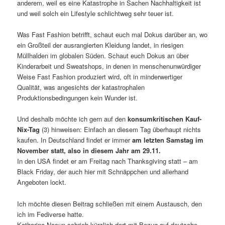
anderem, weil es eine Katastrophe in Sachen Nachhaltigkeit ist
und weil solch ein Lifestyle schlichtweg sehr teuer ist.
Was Fast Fashion betrifft, schaut euch mal Dokus darüber an, wo
ein Großteil der ausrangierten Kleidung landet, in riesigen
Müllhalden im globalen Süden. Schaut euch Dokus an über
Kinderarbeit und Sweatshops, in denen in menschenunwürdiger
Weise Fast Fashion produziert wird, oft in minderwertiger
Qualität, was angesichts der katastrophalen
Produktionsbedingungen kein Wunder ist.
Und deshalb möchte ich gern auf den
konsumkritischen Kauf-
Nix-Tag
(3) hinweisen: Einfach an diesem Tag überhaupt nichts
kaufen. In Deutschland findet er immer
am letzten Samstag im
November statt, also in diesem Jahr am 29.11.
In den USA findet er am Freitag nach Thanksgiving statt – am
Black Friday, der auch hier mit Schnäppchen und allerhand
Angeboten lockt.
Ich möchte diesen Beitrag schließen mit einem Austausch, den
ich im Fediverse hatte.
Katharina Nocun schrieb kürzlich dort mit Bezug auf deutsche