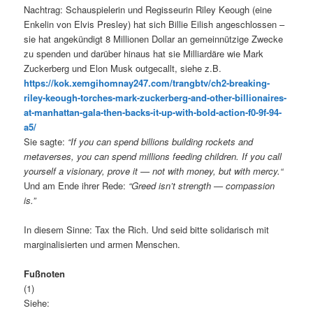
Nachtrag: Schauspielerin und Regisseurin Riley Keough (eine
Enkelin von Elvis Presley) hat sich Billie Eilish angeschlossen –
sie hat angekündigt 8 Millionen Dollar an gemeinnützige Zwecke
zu spenden und darüber hinaus hat sie Milliardäre wie Mark
Zuckerberg und Elon Musk outgecallt, siehe z.B.
https://kok.xemgihomnay247.com/trangbtv/ch2-breaking-
riley-keough-torches-mark-zuckerberg-and-other-billionaires-
at-manhattan-gala-then-backs-it-up-with-bold-action-f0-9f-94-
a5/
Sie sagte:
“If you can spend billions building rockets and
metaverses, you can spend millions feeding children. If you call
yourself a visionary, prove it — not with money, but with mercy.“
Und am Ende ihrer Rede:
“Greed isn’t strength — compassion
is.”
In diesem Sinne: Tax the Rich. Und seid bitte solidarisch mit
marginalisierten und armen Menschen.
Fußnoten
(1)
Siehe: