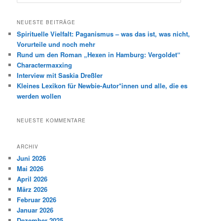
u
c
h
NEUESTE BEITRÄGE
e
Spirituelle Vielfalt: Paganismus – was das ist, was nicht,
n
Vorurteile und noch mehr
Rund um den Roman „Hexen in Hamburg: Vergoldet“
Charactermaxxing
Interview mit Saskia Dreßler
Kleines Lexikon für Newbie-Autor*innen und alle, die es
werden wollen
NEUESTE KOMMENTARE
ARCHIV
Juni 2026
Mai 2026
April 2026
März 2026
Februar 2026
Januar 2026
Dezember 2025