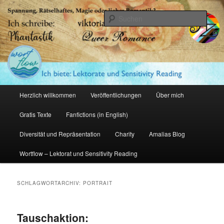
Zum
Zum
primären
sekundären
Such
Inhalt
Inhalt
springen
springen
Amalia Zeichnerin
Hauptmenü
Herzlich willkommen
Veröffentlichungen
Über mich
Gratis Texte
Fanfictions (in English)
Diversität und Repräsentation
Charity
Amalias Blog
Wortflow – Lektorat und Sensitivity Reading
SCHLAGWORTARCHIV:
PORTRAIT
Tauschaktion: