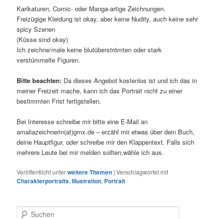
Karikaturen, Comic- oder Manga-artige Zeichnungen.
Freizügige Kleidung ist okay, aber keine Nudity, auch keine sehr
spicy Szenen
(Küsse sind okay)
Ich zeichne/male keine blutüberströmten oder stark
verstümmelte Figuren.
Bitte beachten:
Da dieses Angebot kostenlos ist und ich das in
meiner Freizeit mache, kann ich das Portrait nicht zu einer
bestimmten Frist fertigstellen.
Bei Interesse schreibe mir bitte eine E-Mail an
amaliazeichnerin(at)gmx.de – erzähl mir etwas über dein Buch,
deine Hauptfigur, oder schreibe mir den Klappentext. Falls sich
mehrere Leute bei mir melden sollten,wähle ich aus.
Veröffentlicht unter
weitere Themen
|
Verschlagwortet mit
Charakterportraits
,
Illustration
,
Portrait
S