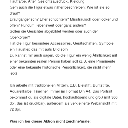
Hautfarbe, Alter, Gesichtsausdruck, Kleidung
Gern auch die Figur etwas näher beschreiben: Wie ist sie so
drauf?
Draufgängerisch? Eher schüchtern? Misstrauisch oder locker und
offen? Rundum liebenswert oder ganz anders?
Sollen die Gesichter abgebildet werden oder auch der
Oberkörper?
Hat die Figur besondere Accessoires, Gerätschaften, Symbole,
ein Haustier, das mit aufs Bild soll?
Du kannst mir auch sagen, ob die Figur ein wenig Ähnlichkeit mit
einer bekannten realen Person haben soll (z.B. eine Prominente
oder eine bekannte historische Persönlichkeit, die nicht mehr
lebt)
Ich arbeite mit traditionellen Mitteln, z.B. Bleistift, Buntstifte,
Aquarellfarbe, Fineliner, immer im Format Din A4. Das Portrait
bekommst du als digitale Datei, hochauflösend und groß (mit 300
dpi, das ist druckbar), außerdem als verkleinerte Webansicht mit
72 dpi.
Was ich bei dieser Aktion nicht zeichne/male: