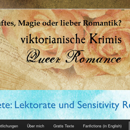
erin
ntlichungen
Über mich
Gratis Texte
Fanfictions (in English)