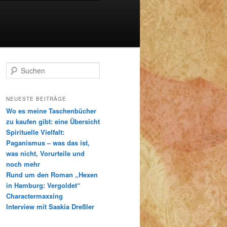
S
u
c
h
NEUESTE BEITRÄGE
e
Wo es meine Taschenbücher
n
zu kaufen gibt: eine Übersicht
Spirituelle Vielfalt:
Paganismus – was das ist,
was nicht, Vorurteile und
noch mehr
Rund um den Roman „Hexen
in Hamburg: Vergoldet“
Charactermaxxing
Interview mit Saskia Dreßler