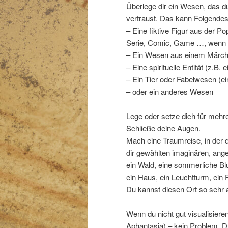
Überlege dir ein Wesen, das du
vertraust. Das kann Folgendes
– Eine fiktive Figur aus der Po
Serie, Comic, Game …, wenn 
– Ein Wesen aus einem Märchen
– Eine spirituelle Entität (z.B.
– Ein Tier oder Fabelwesen (e
– oder ein anderes Wesen
Lege oder setze dich für mehre
Schließe deine Augen.
Mach eine Traumreise, in der 
dir gewählten imaginären, an
ein Wald, eine sommerliche Blu
ein Haus, ein Leuchtturm, ein R
Du kannst diesen Ort so sehr 
Wenn du nicht gut visualisieren
Aphantasia) – kein Problem. D