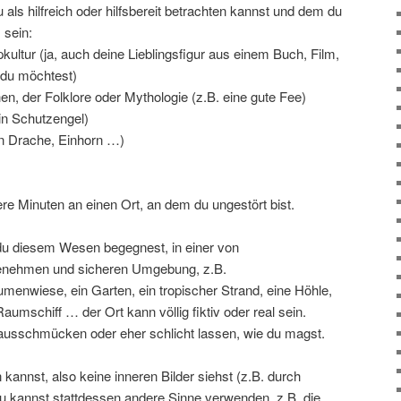
 als hilfreich oder hilfsbereit betrachten kannst und dem du
 sein:
pkultur (ja, auch deine Lieblingsfigur aus einem Buch, Film,
du möchtest)
, der Folklore oder Mythologie (z.B. eine gute Fee)
 ein Schutzengel)
in Drache, Einhorn …)
re Minuten an einen Ort, an dem du ungestört bist.
du diesem Wesen begegnest, in einer von
genehmen und sicheren Umgebung, z.B.
menwiese, ein Garten, ein tropischer Strand, eine Höhle,
aumschiff … der Ort kann völlig fiktiv oder real sein.
ausschmücken oder eher schlicht lassen, wie du magst.
 kannst, also keine inneren Bilder siehst (z.B. durch
u kannst stattdessen andere Sinne verwenden, z.B. die