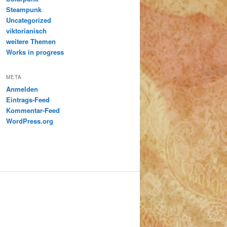
Steampunk
Uncategorized
viktorianisch
weitere Themen
Works in progress
META
Anmelden
Eintrags-Feed
Kommentar-Feed
WordPress.org