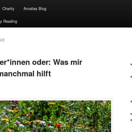
Charity
Amalias Blog
ty Reading
GIE
fer*innen oder: Was mir
manchmal hilft