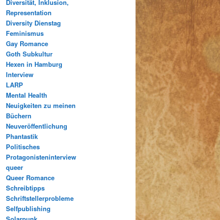
Diversität, Inklusion,
Representation
Diversity Dienstag
Feminismus
Gay Romance
Goth Subkultur
Hexen in Hamburg
Interview
LARP
Mental Health
Neuigkeiten zu meinen
Büchern
Neuveröffentlichung
Phantastik
Politisches
Protagonisteninterview
queer
Queer Romance
Schreibtipps
Schriftstellerprobleme
Selfpublishing
Solarpunk