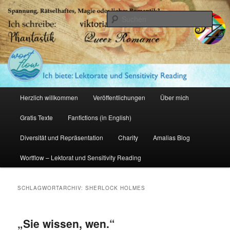
Zum
Zum
primären
sekundären
Such
Inhalt
Inhalt
springen
springen
Amalia Zeichnerin
Hauptmenü
Herzlich willkommen
Veröffentlichungen
Über mich
Gratis Texte
Fanfictions (in English)
Diversität und Repräsentation
Charity
Amalias Blog
Wortflow – Lektorat und Sensitivity Reading
SCHLAGWORTARCHIV:
SHERLOCK HOLMES
„Sie wissen, wen.“