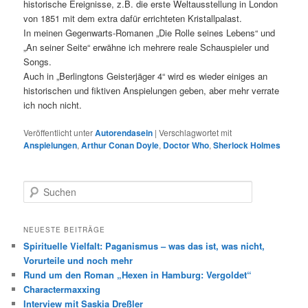
historische Ereignisse, z.B. die erste Weltausstellung in London
von 1851 mit dem extra dafür errichteten Kristallpalast.
In meinen Gegenwarts-Romanen „Die Rolle seines Lebens“ und
„An seiner Seite“ erwähne ich mehrere reale Schauspieler und
Songs.
Auch in „Berlingtons Geisterjäger 4“ wird es wieder einiges an
historischen und fiktiven Anspielungen geben, aber mehr verrate
ich noch nicht.
Veröffentlicht unter
Autorendasein
|
Verschlagwortet mit
Anspielungen
,
Arthur Conan Doyle
,
Doctor Who
,
Sherlock Holmes
S
u
c
h
NEUESTE BEITRÄGE
e
Spirituelle Vielfalt: Paganismus – was das ist, was nicht,
n
Vorurteile und noch mehr
Rund um den Roman „Hexen in Hamburg: Vergoldet“
Charactermaxxing
Interview mit Saskia Dreßler