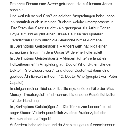
Pratchett-Roman eine Szene gefunden, die auf Indiana Jones
anspielt.
Und weil ich so viel Spaß an solchen Anspielungen habe, habe
ich natürlich auch in meinen Büchern welche untergebracht: In
„Der Stern des Seth“ taucht kein geringerer als Arthur Conan
Doyle auf und es gibt einen Hinweis auf seinen späteren
literarischen Ruhm durch die Sherlock-Holmes-Romane.
In „Berlingtons Geisterjäger 1 – Anderswelt“ hat Nica einen
schaurigen Traum, in dem Oscar Wilde eine Rolle spielt.
In „Berlingtons Geisterjäger 2 – Mördernächte“ verlangt ein
Polizeibeamter in Anspielung auf Doctor Who: „Rufen Sie den
Doktor – Sie wissen, wen.“ Und dieser Doctor hat dann eine
gewisse Ähnlichkeit mit dem 12. Doctor Who (gespielt von Peter
Capaldi).
In einigen meiner Bücher, z.B. „Die mysteriösen Fälle der Miss
Murray: Theatergeist“ sind mehrere historische Persönlichkeiten
Teil der Handlung.
In „Berlingtons Geisterjäger 3 – Die Türme von London“ bittet
sogar Queen Victoria persönlich zu einer Audienz, bei der
Erstaunliches zu Tage tritt.
Außerdem habe ich hier und da Anspielungen auf verschiedene