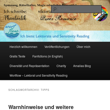
Zum
Zum
primären
sekundären
Such
Inhalt
Inhalt
springen
springen
Amalia Zeichnerin
Hauptmenü
Herzlich willkommen
Veröffentlichungen
Über mich
Gratis Texte
Fanfictions (in English)
Diversität und Repräsentation
Charity
Amalias Blog
Wortflow – Lektorat und Sensitivity Reading
SCHLAGWORTARCHIV:
TIPPS
Warnhinweise und weitere