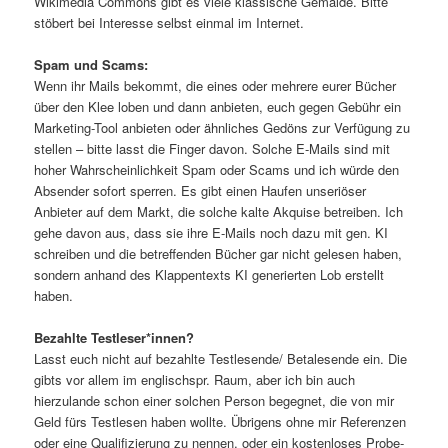
Wikimedia Commons gibt es viele klassische Gemälde. Bitte
stöbert bei Interesse selbst einmal im Internet.
Spam und Scams:
Wenn ihr Mails bekommt, die eines oder mehrere eurer Bücher
über den Klee loben und dann anbieten, euch gegen Gebühr ein
Marketing-Tool anbieten oder ähnliches Gedöns zur Verfügung zu
stellen – bitte lasst die Finger davon. Solche E-Mails sind mit
hoher Wahrscheinlichkeit Spam oder Scams und ich würde den
Absender sofort sperren. Es gibt einen Haufen unseriöser
Anbieter auf dem Markt, die solche kalte Akquise betreiben. Ich
gehe davon aus, dass sie ihre E-Mails noch dazu mit gen. KI
schreiben und die betreffenden Bücher gar nicht gelesen haben,
sondern anhand des Klappentexts KI generierten Lob erstellt
haben.
Bezahlte Testleser*innen?
Lasst euch nicht auf bezahlte Testlesende/ Betalesende ein. Die
gibts vor allem im englischspr. Raum, aber ich bin auch
hierzulande schon einer solchen Person begegnet, die von mir
Geld fürs Testlesen haben wollte. Übrigens ohne mir Referenzen
oder eine Qualifizierung zu nennen, oder ein kostenloses Probe-