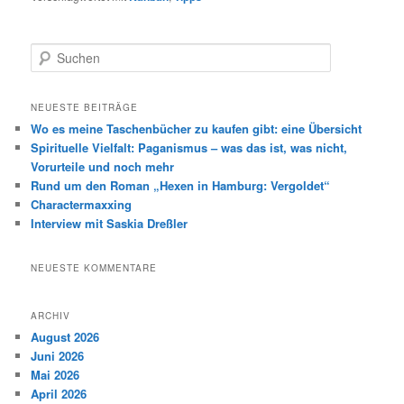
S
u
c
h
NEUESTE BEITRÄGE
e
Wo es meine Taschenbücher zu kaufen gibt: eine Übersicht
n
Spirituelle Vielfalt: Paganismus – was das ist, was nicht,
Vorurteile und noch mehr
Rund um den Roman „Hexen in Hamburg: Vergoldet“
Charactermaxxing
Interview mit Saskia Dreßler
NEUESTE KOMMENTARE
ARCHIV
August 2026
Juni 2026
Mai 2026
April 2026