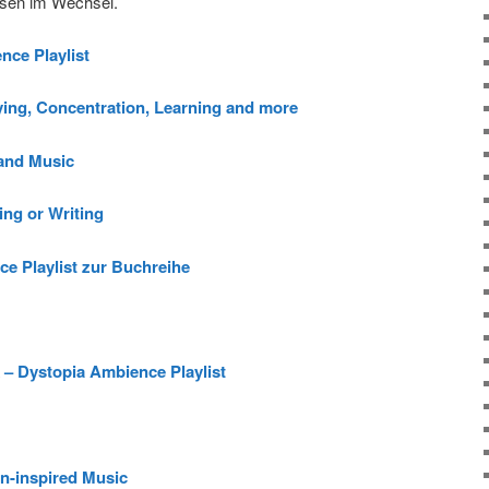
usen im Wechsel.
nce Playlist
ying, Concentration, Learning and more
and Music
ng or Writing
e Playlist zur Buchreihe
 – Dystopia Ambience Playlist
ian-inspired Music