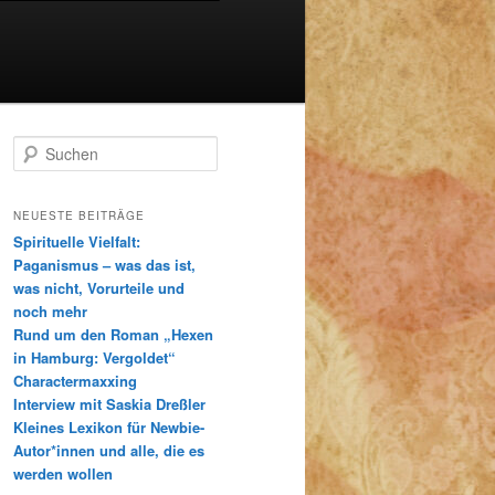
S
u
c
h
NEUESTE BEITRÄGE
e
Spirituelle Vielfalt:
n
Paganismus – was das ist,
was nicht, Vorurteile und
noch mehr
Rund um den Roman „Hexen
in Hamburg: Vergoldet“
Charactermaxxing
Interview mit Saskia Dreßler
Kleines Lexikon für Newbie-
Autor*innen und alle, die es
werden wollen