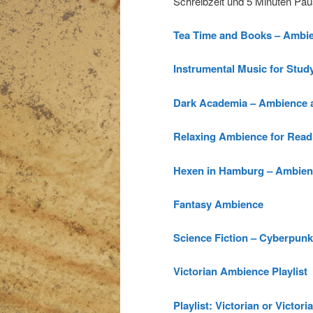
Schreibzeit und 5 Minuten Pa
Tea Time and Books – Ambie
Instrumental Music for Stud
Dark Academia – Ambience 
Relaxing Ambience for Readi
Hexen in Hamburg – Ambienc
Fantasy Ambience
Science Fiction – Cyberpunk
Victorian Ambience Playlist
Playlist: Victorian or Victor