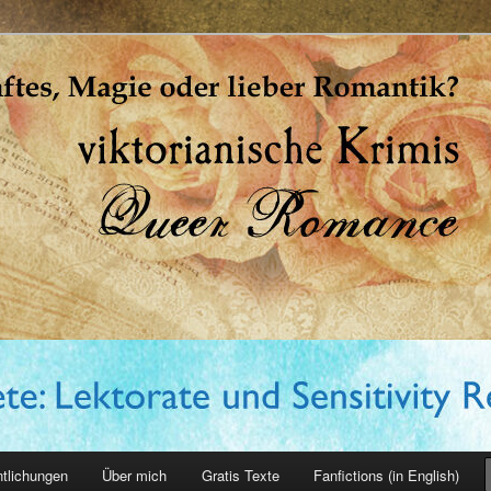
erin
ntlichungen
Über mich
Gratis Texte
Fanfictions (in English)