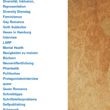
Diversität, Inklusion,
Representation
Diversity Dienstag
Feminismus
Gay Romance
Goth Subkultur
Hexen in Hamburg
Interview
LARP
Mental Health
Neuigkeiten zu meinen
Büchern
Neuveröffentlichung
Phantastik
Politisches
Protagonisteninterview
queer
Queer Romance
Schreibtipps
Schriftstellerprobleme
Selfpublishing
Solarpunk