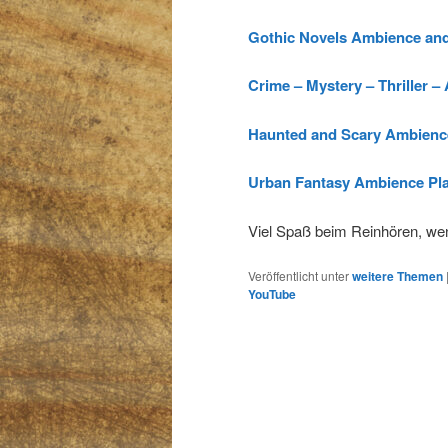
Gothic Novels Ambience and
Crime – Mystery – Thriller –
Haunted and Scary Ambience
Urban Fantasy Ambience Pla
Viel Spaß beim Reinhören, we
Veröffentlicht unter
weitere Themen
YouTube