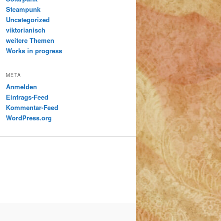
Steampunk
Uncategorized
viktorianisch
weitere Themen
Works in progress
META
Anmelden
Eintrags-Feed
Kommentar-Feed
WordPress.org