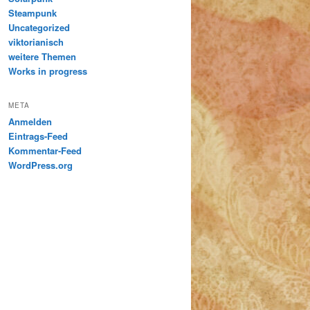
Steampunk
Uncategorized
viktorianisch
weitere Themen
Works in progress
META
Anmelden
Eintrags-Feed
Kommentar-Feed
WordPress.org