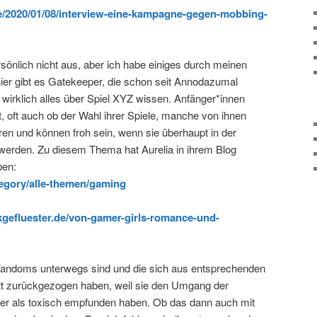
de/2020/01/08/interview-eine-kampagne-gegen-mobbing-
önlich nicht aus, aber ich habe einiges durch meinen
ier gibt es Gatekeeper, die schon seit Annodazumal
wirklich alles über Spiel XYZ wissen. Anfänger*innen
, oft auch ob der Wahl ihrer Spiele, manche von ihnen
ren und können froh sein, wenn sie überhaupt in der
erden. Zu diesem Thema hat Aurelia in ihrem Blog
ben:
ategory/alle-themen/gaming
ekgefluester.de/von-gamer-girls-romance-und-
n Fandoms unterwegs sind und die sich aus entsprechenden
t zurückgezogen haben, weil sie den Umgang der
der als toxisch empfunden haben. Ob das dann auch mit