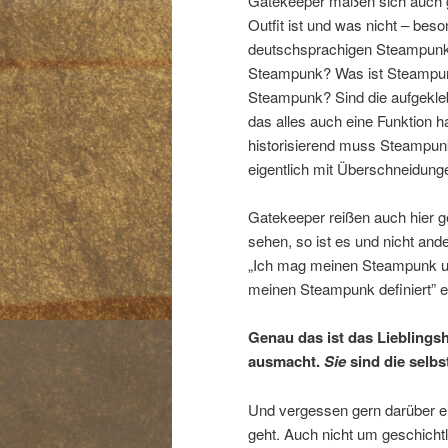
Gatekeeper maßen sich auch g
Outfit ist und was nicht – bes
deutschsprachigen Steampunk 
Steampunk? Was ist Steampunk?
Steampunk? Sind die aufgekle
das alles auch eine Funktion
historisierend muss Steampunk
eigentlich mit Überschneidung
Gatekeeper reißen auch hier g
sehen, so ist es und nicht an
„Ich mag meinen Steampunk un
meinen Steampunk definiert” ex
Genau das ist das Liebling
ausmacht.
Sie
sind die selbs
Und vergessen gern darüber ei
geht. Auch nicht um geschicht