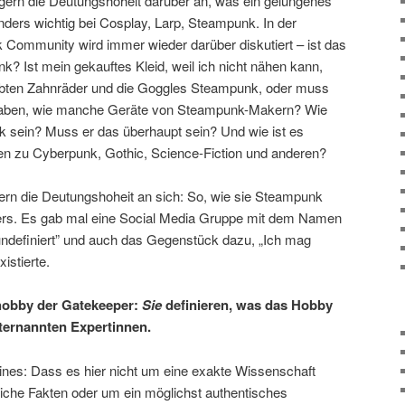
ern die Deutungshoheit darüber an, was ein gelungenes
onders wichtig bei Cosplay, Larp, Steampunk. In der
Community wird immer wieder darüber diskutiert – ist das
 Ist mein gekauftes Kleid, weil ich nicht nähen kann,
bten Zahnräder und die Goggles Steampunk, oder muss
 haben, wie manche Geräte von Steampunk-Makern? Wie
 sein? Muss er das überhaupt sein? Und wie ist es
en zu Cyberpunk, Gothic, Science-Fiction und anderen?
ern die Deutungshoheit an sich: So, wie sie Steampunk
ders. Es gab mal eine Social Media Gruppe mit dem Namen
definiert” und auch das Gegenstück dazu, „Ich mag
istierte.
shobby der Gatekeeper:
Sie
definieren, was das Hobby
ternannten Expertinnen.
nes: Dass es hier nicht um eine exakte Wissenschaft
liche Fakten oder um ein möglichst authentisches