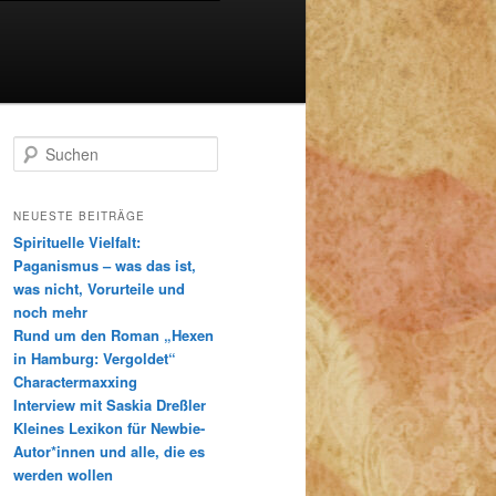
S
u
c
h
NEUESTE BEITRÄGE
e
Spirituelle Vielfalt:
n
Paganismus – was das ist,
was nicht, Vorurteile und
noch mehr
Rund um den Roman „Hexen
in Hamburg: Vergoldet“
Charactermaxxing
Interview mit Saskia Dreßler
Kleines Lexikon für Newbie-
Autor*innen und alle, die es
werden wollen