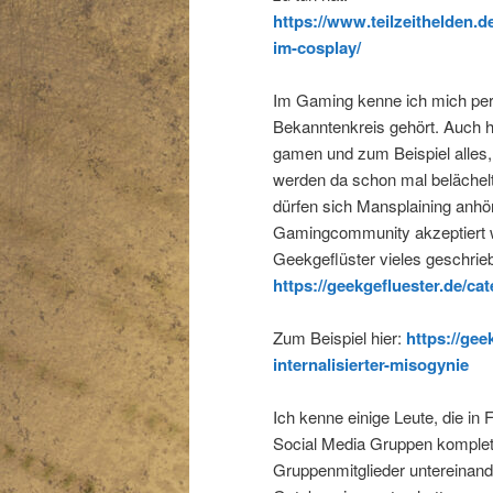
https://www.teilzeithelden.
im-cosplay/
Im Gaming kenne ich mich pers
Bekanntenkreis gehört. Auch h
gamen und zum Beispiel alles, 
werden da schon mal belächelt
dürfen sich Mansplaining anhö
Gamingcommunity akzeptiert w
Geekgeflüster vieles geschrie
h
ttps://geekgefluester.de/c
Zum Beispiel hier:
https://ge
internalisierter-misogynie
Ich kenne einige Leute, die i
Social Media Gruppen komplet
Gruppenmitglieder untereinan