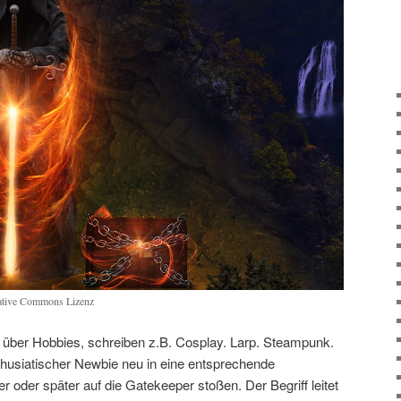
eative Commons Lizenz
 über Hobbies, schreiben z.B. Cosplay. Larp. Steampunk.
usiatischer Newbie neu in eine entsprechende
r oder später auf die Gatekeeper stoßen. Der Begriff leitet