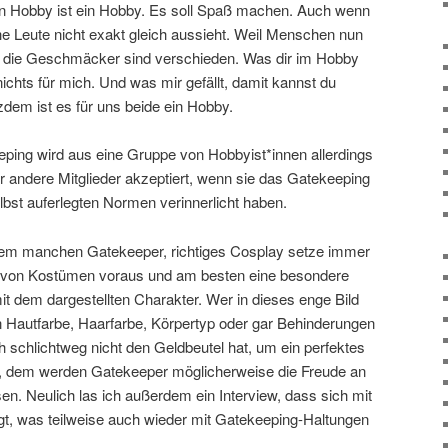
in Hobby ist ein Hobby. Es soll Spaß machen. Auch wenn
he Leute nicht exakt gleich aussieht. Weil Menschen nun
ch die Geschmäcker sind verschieden. Was dir im Hobby
nichts für mich. Und was mir gefällt, damit kannst du
tzdem ist es für uns beide ein Hobby.
eping wird aus eine Gruppe von Hobbyist*innen allerdings
nur andere Mitglieder akzeptiert, wenn sie das Gatekeeping
lbst auferlegten Normen verinnerlicht haben.
em manchen Gatekeeper, richtiges Cosplay setze immer
 von Kostümen voraus und am besten eine besondere
it dem dargestellten Charakter. Wer in dieses enge Bild
on Hautfarbe, Haarfarbe, Körpertyp oder gar Behinderungen
h schlichtweg nicht den Geldbeutel hat, um ein perfektes
, dem werden Gatekeeper möglicherweise die Freude an
n. Neulich las ich außerdem ein Interview, dass sich mit
t, was teilweise auch wieder mit Gatekeeping-Haltungen