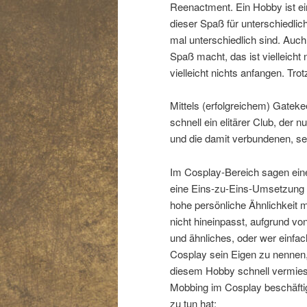
Reenactment. Ein Hobby ist e
dieser Spaß für unterschiedlic
mal unterschiedlich sind. Au
Spaß macht, das ist vielleicht 
vielleicht nichts anfangen. Tro
Mittels (erfolgreichem) Gateke
schnell ein elitärer Club, der 
und die damit verbundenen, se
Im Cosplay-Bereich sagen ein
eine Eins-zu-Eins-Umsetzung
hohe persönliche Ähnlichkeit m
nicht hineinpasst, aufgrund v
und ähnliches, oder wer einfac
Cosplay sein Eigen zu nennen
diesem Hobby schnell vermiese
Mobbing im Cosplay beschäftig
zu tun hat: