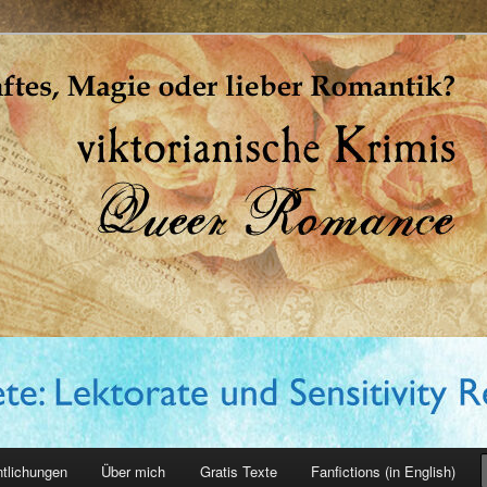
erin
ntlichungen
Über mich
Gratis Texte
Fanfictions (in English)