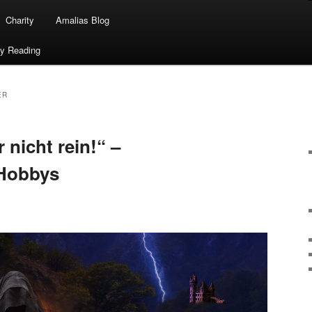
Charity
Amalias Blog
ty Reading
ER
nicht rein!“ –
 Hobbys