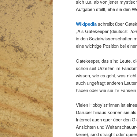
sich u.a. ab von jener mystis
Aufgaben stellt, ehe sie den Weg
Wikipedia
schreibt über Gatek
„Als Gatekeeper (deutsch:
Tor
in den Sozialwissenschaften me
eine wichtige Position bei ei
Gatekeeper, das sind Leute, d
schon seit Urzeiten im Fandom
wissen, wie es geht, was nicht
auch ungefragt anderen Leuten
haben oder wie sie ihr Fansein
Vielen Hobbyist*innen ist ein
Darüber hinaus können sie als
Internet auch quer über den Glo
Ansichten und Weltanschauung
keine), sind straight oder quee