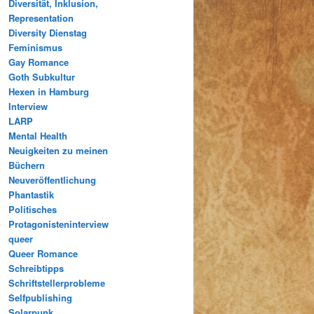
Diversität, Inklusion,
Representation
Diversity Dienstag
Feminismus
Gay Romance
Goth Subkultur
Hexen in Hamburg
Interview
LARP
Mental Health
Neuigkeiten zu meinen
Büchern
Neuveröffentlichung
Phantastik
Politisches
Protagonisteninterview
queer
Queer Romance
Schreibtipps
Schriftstellerprobleme
Selfpublishing
Solarpunk