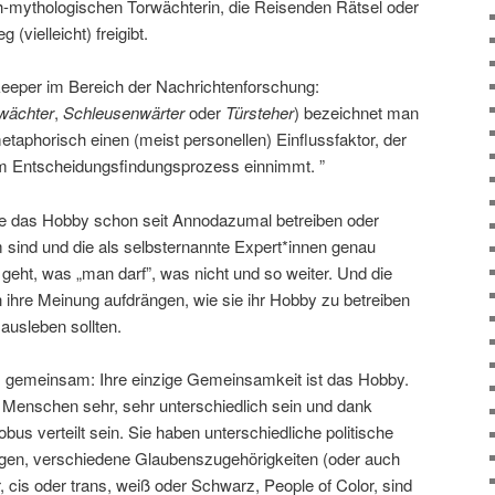
ch-mythologischen Torwächterin, die Reisenden Rätsel oder
 (vielleicht) freigibt.
eeper im Bereich der Nachrichtenforschung:
wächter
,
Schleusenwärter
oder
Türsteher
) bezeichnet man
taphorisch einen (meist personellen) Einflussfaktor, der
nem Entscheidungsfindungsprozess einnimmt. ”
ie das Hobby schon seit Annodazumal betreiben oder
 sind und die als selbsternannte Expert*innen genau
 geht, was „man darf”, was nicht und so weiter. Und die
 ihre Meinung aufdrängen, wie sie ihr Hobby zu betreiben
 ausleben sollten.
es gemeinsam: Ihre einzige Gemeinsamkeit ist das Hobby.
 Menschen sehr, sehr unterschiedlich sein und dank
bus verteilt sein. Sie haben unterschiedliche politische
en, verschiedene Glaubenszugehörigkeiten (oder auch
r, cis oder trans, weiß oder Schwarz, People of Color, sind