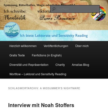
Zum
Zum
primären
sekundären
Such
Inhalt
Inhalt
springen
springen
Amalia Zeichnerin
Hauptmenü
Herzlich willkommen
Veröffentlichungen
Über mich
Gratis Texte
Fanfictions (in English)
Diversität und Repräsentation
Charity
Amalias Blog
Wortflow – Lektorat und Sensitivity Reading
SCHLAGWORTARCHIV:
A MIDSUMMER’S NIGHTMARE
Interview mit Noah Stoffers