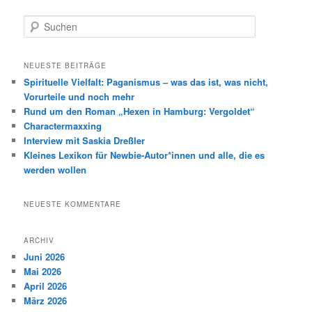
S
u
c
h
NEUESTE BEITRÄGE
e
Spirituelle Vielfalt: Paganismus – was das ist, was nicht,
n
Vorurteile und noch mehr
Rund um den Roman „Hexen in Hamburg: Vergoldet“
Charactermaxxing
Interview mit Saskia Dreßler
Kleines Lexikon für Newbie-Autor*innen und alle, die es
werden wollen
NEUESTE KOMMENTARE
ARCHIV
Juni 2026
Mai 2026
April 2026
März 2026