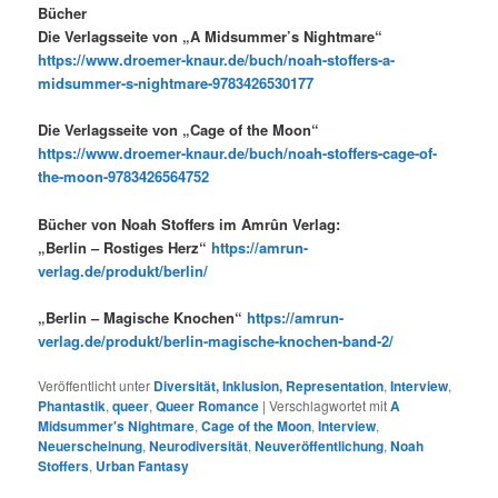
Bücher
Die Verlagsseite von „A Midsummer’s Nightmare“
https://www.droemer-knaur.de/buch/noah-stoffers-a-
midsummer-s-nightmare-9783426530177
Die Verlagsseite von „Cage of the Moon“
https://www.droemer-knaur.de/buch/noah-stoffers-cage-of-
the-moon-9783426564752
Bücher von Noah Stoffers im Amrûn Verlag:
„Berlin – Rostiges Herz“
https://amrun-
verlag.de/produkt/berlin/
„Berlin – Magische Knochen“
https://amrun-
verlag.de/produkt/berlin-magische-knochen-band-2/
Veröffentlicht unter
Diversität, Inklusion, Representation
,
Interview
,
Phantastik
,
queer
,
Queer Romance
|
Verschlagwortet mit
A
Midsummer's Nightmare
,
Cage of the Moon
,
Interview
,
Neuerscheinung
,
Neurodiversität
,
Neuveröffentlichung
,
Noah
Stoffers
,
Urban Fantasy