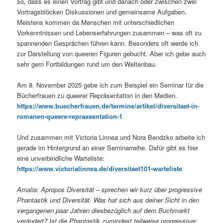
so, dass es einen Vortrag gibt und danach oder zwischen zwei
Vortragsblöcken Diskussionen und gemeinsame Aufgaben.
Meistens kommen da Menschen mit unterschiedlichen
Vorkenntnissen und Lebenserfahrungen zusammen – was oft zu
spannenden Gesprächen führen kann. Besonders oft werde ich
zur Darstellung von queeren Figuren gebucht. Aber ich gebe auch
sehr gern Fortbildungen rund um den Weltenbau.
Am 8. November 2025 gebe ich zum Beispiel ein Seminar für die
Bücherfrauen zu queerer Repräsentation in den Medien.
https://www.buecherfrauen.de/termine/artikel/diversitaet-in-
romanen-queere-repraesentation-1
Und zusammen mit Victoria Linnea und Nora Bendzko arbeite ich
gerade im Hintergrund an einer Seminarreihe. Dafür gibt es hier
eine unverbindliche Warteliste:
https://www.victorialinnea.de/diversitaet101-warteliste
Amalia: Apropos Diversität – sprechen wir kurz über progressive
Phantastik und Diversität. Was hat sich aus deiner Sicht in den
vergangenen paar Jahren diesbezüglich auf dem Buchmarkt
verändert? Ist die Phantastik zumindest teilweise progressiver