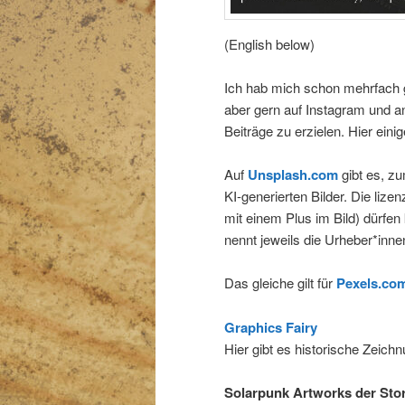
(English below)
Ich hab mich schon mehrfach 
aber gern auf Instagram und a
Beiträge zu erzielen. Hier einig
Auf
Unsplash.com
gibt es, zu
KI-generierten Bilder. Die liz
mit einem Plus im Bild) dürfen
nennt jeweils die Urheber*inne
Das gleiche gilt für
Pexels.co
Graphics Fairy
Hier gibt es historische Zeich
Solarpunk Artworks der Stor