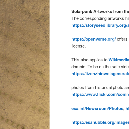
Solarpunk Artworks from the
The corresponding artworks h
https://storyseedlibrary.org/a
https://openverse.org/
offers
license.
This also applies to
Wikimedi
domain. To be on the safe side
https://lizenzhinweisgenera
photos from historical photo ar
https://www.flickr.com/com
esa.int/Newsroom/Photos
,
h
https://esahubble.org/images