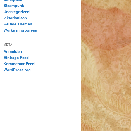
Steampunk
Uncategorized
viktorianisch
weitere Themen
Works in progress
META
Anmelden
Eintrags-Feed
Kommentar-Feed
WordPress.org