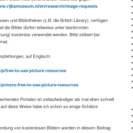
www.rijksmuseum.nl/en/research/image-requests
en und Bibliotheken (z.B. die British Library), verfügen
 die Bilder dürfen teilweise unter bestimmten
ung) kostenlos verwendet werden. Bitte stöbert bei
rnet.
mpfehlungen, auf Englisch:
/p/free-to-use-picture-resources
/p/more-free-to-use-picture-resources
rechenden Portalen ist zeitaufwändiger als mal eben schnell
r auf diese Weise habe ich schon so einige Schätze
wendung von kostenlosen Bildern werden in diesem Beitrag