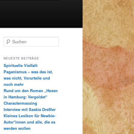
S
u
c
h
NEUESTE BEITRÄGE
e
Spirituelle Vielfalt:
n
Paganismus – was das ist,
was nicht, Vorurteile und
noch mehr
Rund um den Roman „Hexen
in Hamburg: Vergoldet“
Charactermaxxing
Interview mit Saskia Dreßler
Kleines Lexikon für Newbie-
Autor*innen und alle, die es
werden wollen