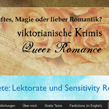
erin
ntlichungen
Über mich
Gratis Texte
Fanfictions (in English)