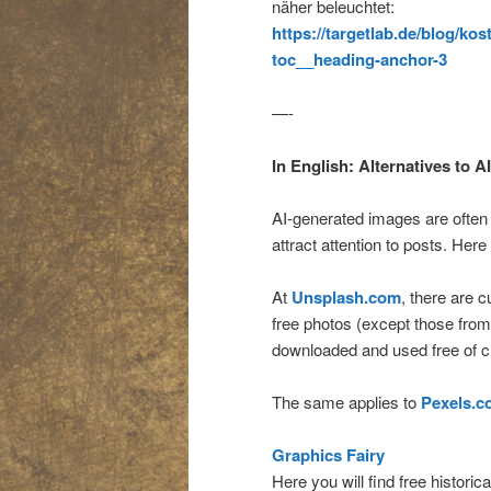
näher beleuchtet:
https://targetlab.de/blog/ko
toc__heading-anchor-3
—-
In English: Alternatives to A
AI-generated images are often
attract attention to posts. Here
At
Unsplash.com
, there are 
free photos (except those fro
downloaded and used free of ch
The same applies to
Pexels.c
Graphics Fairy
Here you will find free histori