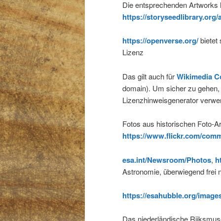
Die entsprechenden Artworks 
https://storyseedlibrary.org/a
https://openverse.org/
bietet
Lizenz
Das gilt auch für
Wikimedia 
domain). Um sicher zu gehen, 
Lizenzhinweisgenerator verw
Fotos aus historischen Foto-A
https://www.flickr.com/com
esa.int/Newsroom/Photos
,
ht
Astronomie, überwiegend frei 
https://esahubble.org/images
Das niederländische Rijksmuse