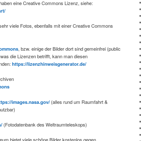
haben eine Creative Commons Lizenz, siehe:
rt/
 sehr viele Fotos, ebenfalls mit einer Creative Commons
Commons
, bzw. einige der Bilder dort sind gemeinfrei (public
was die Lizenzen betrifft, kann man diesen
enden:
https://lizenzhinweisgenerator.de/
rchiven
mons
tps://images.nasa.gov/
(alles rund um Raumfahrt &
nutzbar)
/
(Fotodatenbank des Weltraumteleskops)
um bietet viele schöne Bilder kostenlos gegen