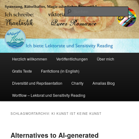
Zum
Zum
primären
sekundären
Such
Inhalt
Inhalt
springen
springen
Amalia Zeichnerin
Hauptmenü
Herzlich willkommen
Veröffentlichungen
Über mich
Gratis Texte
Fanfictions (in English)
Diversität und Repräsentation
Charity
Amalias Blog
Wortflow – Lektorat und Sensitivity Reading
SCHLAGWORTARCHIV:
KI KUNST IST KEINE KUNST
Alternatives to AI-generated