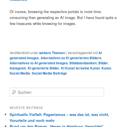
Of course, browsing the respective portals is more time-
consuming than generating an AI image. But I have found quite a
few treasures while browsing for images.
Veröffentlicht unter
weitere Themen
|
Verschlagwortet mit
AI
generated images
,
Alternativen zu KI generierten Bildern
,
Alternatives to AI generated images
,
Bilddatenbanken
,
Bilder
,
Instagram
,
KI generierte Bilder
,
KI Kunst ist keine Kunst
,
Kunst
,
Social Media
,
Social Media Beiträge
S
u
c
h
NEUESTE BEITRÄGE
e
Spirituelle Vielfalt: Paganismus – was das ist, was nicht,
n
Vorurteile und noch mehr
Rund um den Roman „Hexen in Hamburg: Vergoldet“