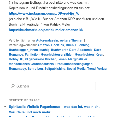
(1) Instagram-Beitrag: „Farbschnitte und was das mit
Kapitalismus und Produktionsbedingungen zu tun hat“
https://www.instagram.com/p/DPyred4jq_V/
(2) siehe z.B. „Wie KI-Bücher Amazon KDP überfluten und den
Buchmarkt verändern“ von Patrick Meier
https://buchmarkt.de/patrick-meier-amazon-ki/
Veröffentlicht unter
Autorendasein
,
weitere Themen
|
Verschlagwortet mit
Amazon
,
BookTok
,
Buch
,
Buchblog
,
Buchblogger_innen
,
buchig
,
Buchmarkt
,
Dark Academia
,
Dark
Romance
,
Fanfiction
,
Geschichten erzählen
,
Geschichten hören
,
Hobby
,
KI
,
KI generierte Bücher
,
Lesen
,
Marginalisiert
,
menschliches Grundbedürfnis
,
Produktionsbedingungen
,
Romantasy
,
Schreiben
,
Selfpublishing
,
Social Media
,
Trend
,
Verlag
S
u
c
h
NEUESTE BEITRÄGE
e
Spirituelle Vielfalt: Paganismus – was das ist, was nicht,
n
Vorurteile und noch mehr