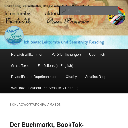
Zum
Zum
primären
sekundären
Such
Inhalt
Inhalt
springen
springen
Amalia Zeichnerin
Hauptmenü
Herzlich willkommen
Veröffentlichungen
Über mich
Gratis Texte
Fanfictions (in English)
Diversität und Repräsentation
Charity
Amalias Blog
Wortflow – Lektorat und Sensitivity Reading
SCHLAGWORTARCHIV:
AMAZON
Der Buchmarkt, BookTok-