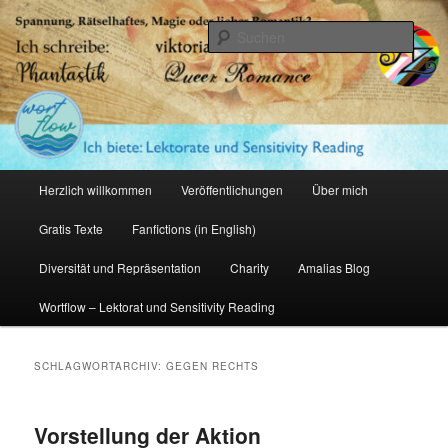
Zum
Zum
primären
sekundären
Such
Inhalt
Inhalt
springen
springen
Amalia Zeichnerin
Hauptmenü
Herzlich willkommen
Veröffentlichungen
Über mich
Gratis Texte
Fanfictions (in English)
Diversität und Repräsentation
Charity
Amalias Blog
Wortflow – Lektorat und Sensitivity Reading
SCHLAGWORTARCHIV:
GEGEN RECHTS
Vorstellung der Aktion