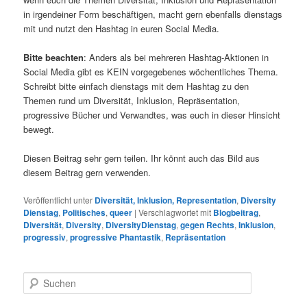
in irgendeiner Form beschäftigen, macht gern ebenfalls dienstags
mit und nutzt den Hashtag in euren Social Media.
Bitte beachten
: Anders als bei mehreren Hashtag-Aktionen in
Social Media gibt es KEIN vorgegebenes wöchentliches Thema.
Schreibt bitte einfach dienstags mit dem Hashtag zu den
Themen rund um Diversität, Inklusion, Repräsentation,
progressive Bücher und Verwandtes, was euch in dieser Hinsicht
bewegt.
Diesen Beitrag sehr gern teilen. Ihr könnt auch das Bild aus
diesem Beitrag gern verwenden.
Veröffentlicht unter
Diversität, Inklusion, Representation
,
Diversity
Dienstag
,
Politisches
,
queer
|
Verschlagwortet mit
Blogbeitrag
,
Diversität
,
Diversity
,
DiversityDienstag
,
gegen Rechts
,
Inklusion
,
progressiv
,
progressive Phantastik
,
Repräsentation
S
u
c