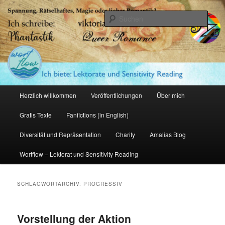
Zum
Zum
primären
sekundären
Such
Inhalt
Inhalt
springen
springen
Amalia Zeichnerin
Hauptmenü
Herzlich willkommen
Veröffentlichungen
Über mich
Gratis Texte
Fanfictions (in English)
Diversität und Repräsentation
Charity
Amalias Blog
Wortflow – Lektorat und Sensitivity Reading
SCHLAGWORTARCHIV:
PROGRESSIV
Vorstellung der Aktion