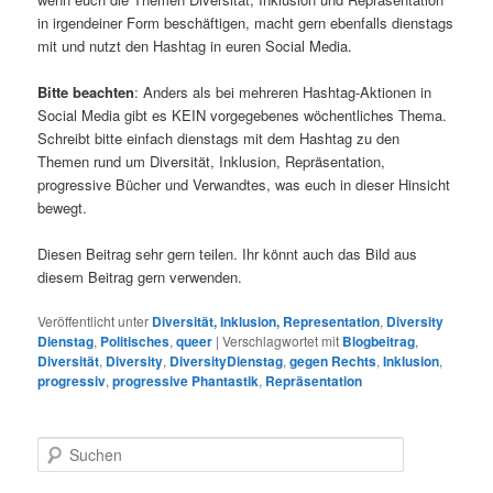
in irgendeiner Form beschäftigen, macht gern ebenfalls dienstags
mit und nutzt den Hashtag in euren Social Media.
Bitte beachten
: Anders als bei mehreren Hashtag-Aktionen in
Social Media gibt es KEIN vorgegebenes wöchentliches Thema.
Schreibt bitte einfach dienstags mit dem Hashtag zu den
Themen rund um Diversität, Inklusion, Repräsentation,
progressive Bücher und Verwandtes, was euch in dieser Hinsicht
bewegt.
Diesen Beitrag sehr gern teilen. Ihr könnt auch das Bild aus
diesem Beitrag gern verwenden.
Veröffentlicht unter
Diversität, Inklusion, Representation
,
Diversity
Dienstag
,
Politisches
,
queer
|
Verschlagwortet mit
Blogbeitrag
,
Diversität
,
Diversity
,
DiversityDienstag
,
gegen Rechts
,
Inklusion
,
progressiv
,
progressive Phantastik
,
Repräsentation
S
u
c