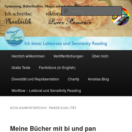
Zum
Zum
primären
sekundären
Such
Inhalt
Inhalt
springen
springen
Amalia Zeichnerin
Hauptmenü
Herzlich willkommen
Veröffentlichungen
Über mich
Gratis Texte
Fanfictions (in English)
Diversität und Repräsentation
Charity
Amalias Blog
Wortflow – Lektorat und Sensitivity Reading
SCHLAGWORTARCHIV:
PANSEXUALITÄT
Meine Bücher mit bi und pan