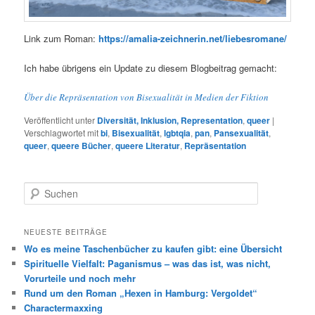
Link zum Roman:
https://amalia-zeichnerin.net/liebesromane/
Ich habe übrigens ein Update zu diesem Blogbeitrag gemacht:
Über die Repräsentation von Bisexualität in Medien der Fiktion
Veröffentlicht unter
Diversität, Inklusion, Representation
,
queer
|
Verschlagwortet mit
bi
,
Bisexualität
,
lgbtqia
,
pan
,
Pansexualität
,
queer
,
queere Bücher
,
queere Literatur
,
Repräsentation
S
u
c
h
NEUESTE BEITRÄGE
e
Wo es meine Taschenbücher zu kaufen gibt: eine Übersicht
n
Spirituelle Vielfalt: Paganismus – was das ist, was nicht,
Vorurteile und noch mehr
Rund um den Roman „Hexen in Hamburg: Vergoldet“
Charactermaxxing